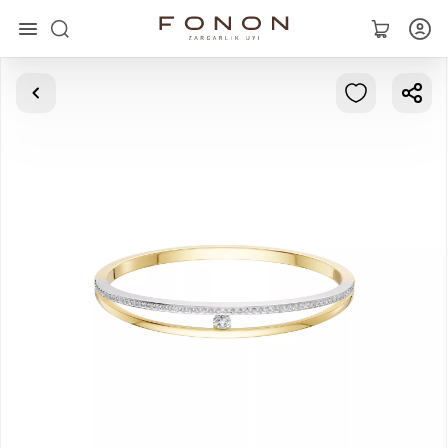
Главная
Коллекции
Кольца
Серьги
Браслеты
Кулоны
Цепочки