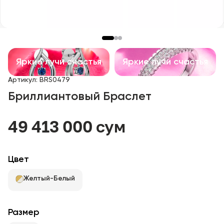
Детские изделия
Изделия с драгоценными камнями
Аксессуары
Яркие лучи счастья
Яркие лучи счастья
Артикул
:
BRS0479
Все
Бриллиантовый Браслет
О нас
49 413 000 сум
Найти магазин
Цвет
Избранное
Желтый-Белый
+998 71 205 22 22
Размер