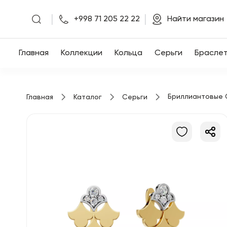
|
|
+998 71 205 22 22
Найти магазин
Главная
Главная
Коллекции
Кольца
Серьги
Брасле
Коллекции
Бриллиантовые 
Главная
Каталог
Серьги
Кольца
Серьги
Браслеты
Кулоны
Цепочки