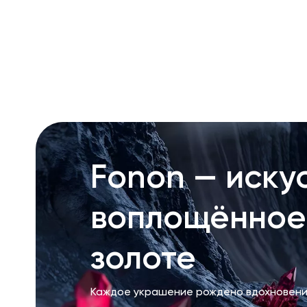
RU
ENG
UZ
Fonon — искус
воплощённое
золоте
Каждое украшение рождено вдохновени