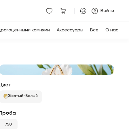
|
Войти
драгоценными камнями
Аксессуары
Все
О нас
Цвет
Желтый-Белый
Проба
750