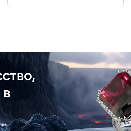
ство,
 в
ем.