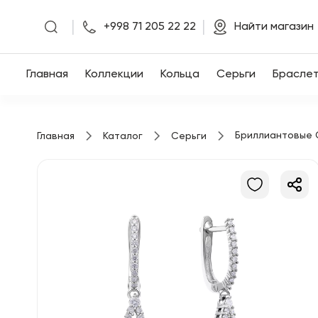
|
|
+998 71 205 22 22
Найти магазин
Главная
Главная
Коллекции
Кольца
Серьги
Брасле
Коллекции
Бриллиантовые 
Главная
Каталог
Серьги
Кольца
Серьги
Браслеты
Кулоны
Цепочки