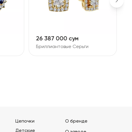
11 728 000 сум
1
Бриллиантовые Серьги
Б
Цепочки
О бренде
Детские