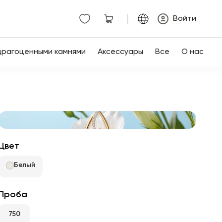
|
Войти
драгоценными камнями
Аксессуары
Все
О нас
Цвет
Белый
Проба
750