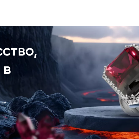
ство,
 в
ем.