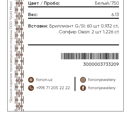
*Данное изделие произведено со стороны OOO “Gold Moon Tashkent”, ювелирный завод “FONON zargarlik uyi”
Цвет / Проба
:
Белый/750
Вес
:
6.13
Вставки
:
Бриллиант G/SI: 60 шт 0.932 ct,
Сапфир Овал: 2 шт 1.226 ct
3000003733209
fonon.uz
fononjewelery
+998 71 205 22 22
fononjewelery