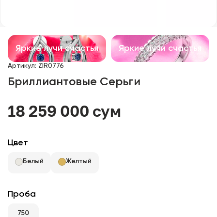
Детские изделия
Изделия с драгоценными камнями
Яркие лучи счастья
Яркие лучи счастья
Аксессуары
Артикул
:
ZIR0776
Бриллиантовые Серьги
Все
18 259 000 сум
О нас
Найти магазин
Цвет
Избранное
Белый
Желтый
+998 71 205 22 22
Проба
750