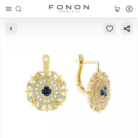
Главная
Коллекции
Кольца
Серьги
Браслеты
Кулоны
Цепочки