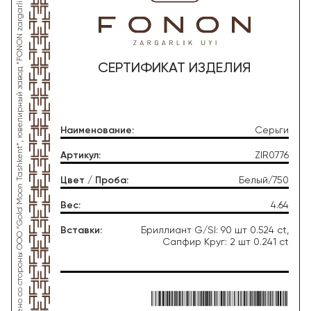
*Данное изделие произведено со стороны OOO “Gold Moon Tashkent”, ювелирный завод “FONON zargarlik uyi”
СЕРТИФИКАТ ИЗДЕЛИЯ
Наименование
:
Серьги
Артикул
:
ZIR0776
Цвет / Проба
:
Белый/750
Вес
:
4.64
Вставки
:
Бриллиант G/SI: 90 шт 0.524 ct,
Сапфир Круг: 2 шт 0.241 ct