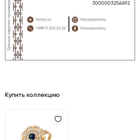
3000003256692
fonon.uz
fononjewelery
+998 71 205 22 22
fononjewelery
Купить коллекцию