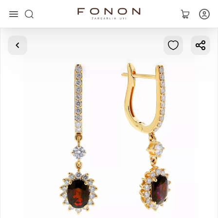
Главная
Коллекции
Кольца
Серьги
Браслеты
Кулоны
Цепочки