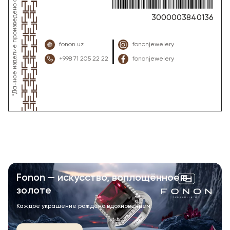
3000003840136
fonon.uz
fononjewelery
+998 71 205 22 22
fononjewelery
Fonon — искусство, воплощённое в
золоте
Каждое украшение рождено вдохновением.