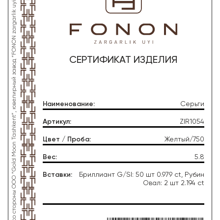
*Данное изделие произведено со стороны OOO “Gold Moon Tashkent”, ювелирный завод “FONON zargarlik uyi”
СЕРТИФИКАТ ИЗДЕЛИЯ
Наименование
:
Серьги
Артикул
:
ZIR1054
Цвет / Проба
:
Желтый/750
Вес
:
5.8
Вставки
:
Бриллиант G/SI: 50 шт 0.979 ct, Рубин
Овал: 2 шт 2.194 ct