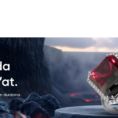
da
at.
an durdona.