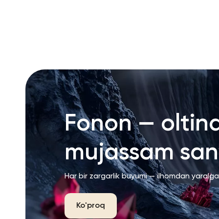
RU
ENG
UZ
Fonon — oltin
mujassam san’
Har bir zargarlik buyumi — ilhomdan yaralg
Ko'proq