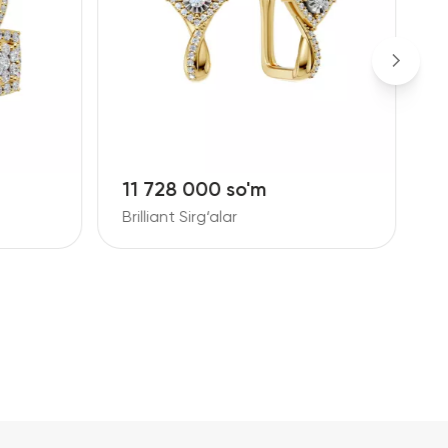
10 881 000 so'm
Brilliant Sirg‘alar
B