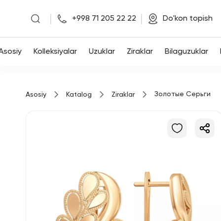
|
|
+998 71 205 22 22
Do'kon topish
Asosiy
Asosiy
Kolleksiyalar
Uzuklar
Ziraklar
Bilaguzuklar
Kolleksiyalar
Золотые Серьги
Asosiy
Katalog
Ziraklar
Uzuklar
Ziraklar
Bilaguzuklar
Kulonlar
Zanjirlar