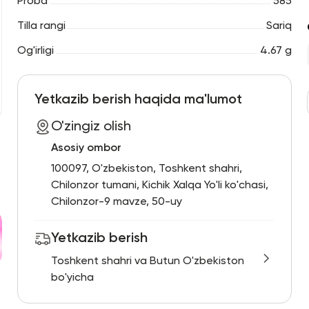
Proba
585
Tilla rangi
Sariq
Og'irligi
4.67 g
Yetkazib berish haqida ma'lumot
O'zingiz olish
Asosiy ombor
100097, O'zbekiston, Toshkent shahri,
Chilonzor tumani, Kichik Xalqa Yo'li ko'chasi,
Chilonzor-9 mavze, 50-uy
Yetkazib berish
Toshkent shahri va Butun O'zbekiston
bo'yicha