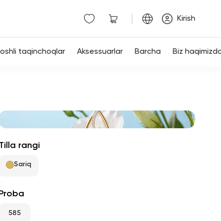
|
Kirish
shli taqinchoqlar
Aksessuarlar
Barcha
Biz haqimizd
Tilla rangi
Sariq
Proba
585