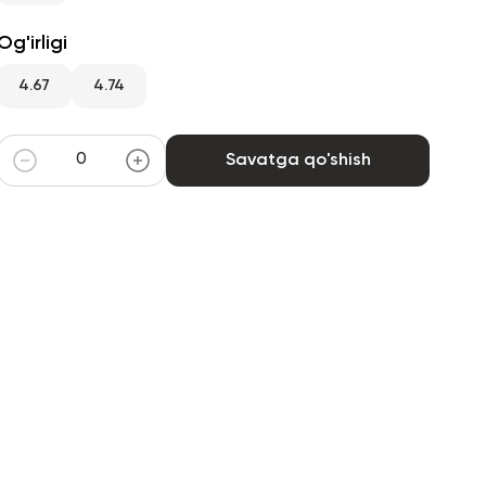
Og'irligi
4.67
4.74
Savatga qo'shish