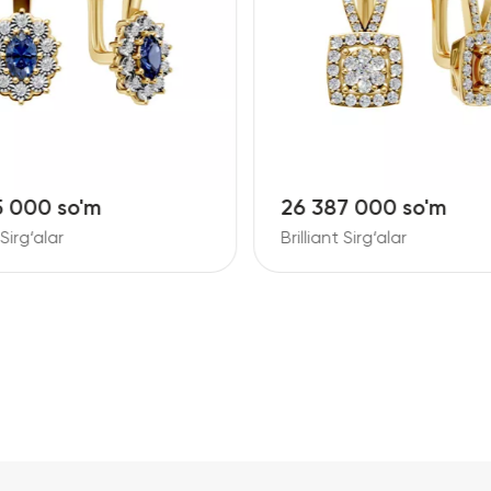
7 000 so'm
11 728 000 so'm
 Sirg‘alar
Brilliant Sirg‘alar