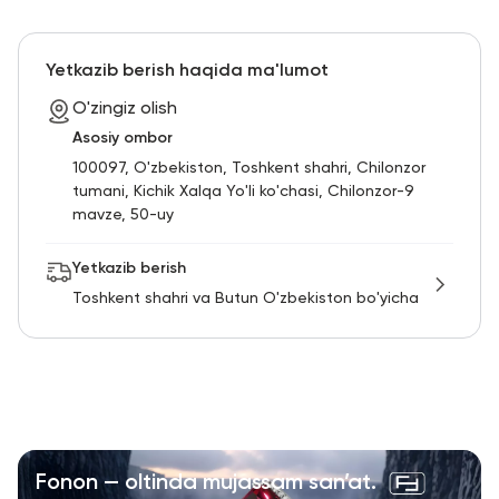
Yetkazib berish haqida ma'lumot
O'zingiz olish
Asosiy ombor
100097, O'zbekiston, Toshkent shahri, Chilonzor
tumani, Kichik Xalqa Yo'li ko'chasi, Chilonzor-9
mavze, 50-uy
Yetkazib berish
Toshkent shahri va Butun O'zbekiston bo'yicha
Fonon — oltinda mujassam san’at.