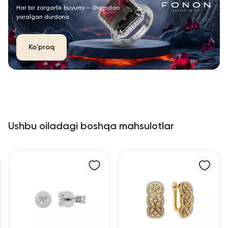
Har bir zargarlik buyumi — ilhomdan
yaralgan durdona.
Ko'proq
Ushbu oiladagi boshqa mahsulotlar