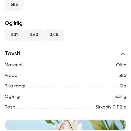
RU
ENG
UZ
585
Og'irligi
3.31
3.43
3.45
Tavsif
Material
Oltin
Proba
585
Tilla rangi
Oq
Og'irligi
3.31 g
Tosh
Sirkoniy 0.112 g