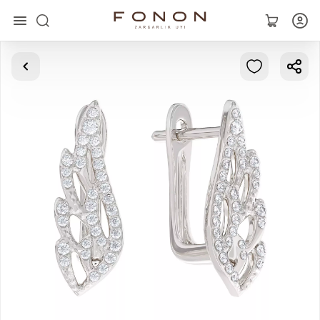
Asosiy
Kolleksiyalar
Uzuklar
Ziraklar
Bilaguzuklar
Kulonlar
Zanjirlar