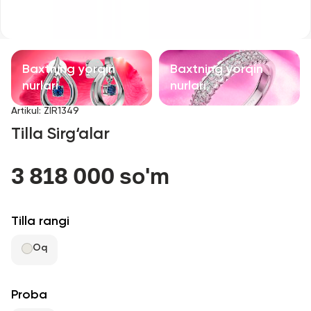
Bolalar taqinchoqlari
Qimmatbaho toshli taqinchoqlar
Baxtning yorqin
Baxtning yorqin
Aksessuarlar
nurlari
nurlari
Artikul
:
ZIR1349
Barcha
Tilla Sirg‘alar
Biz haqimizda
3 818 000 so'm
Do'kon topish
Tilla rangi
Sevimli
Oq
+998 71 205 22 22
Proba