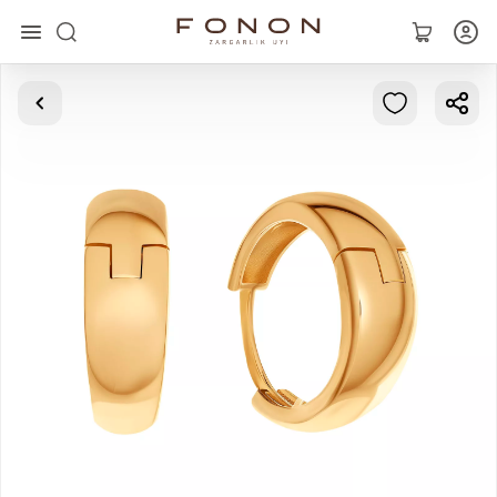
Asosiy
Kolleksiyalar
Uzuklar
Ziraklar
Bilaguzuklar
Kulonlar
Zanjirlar