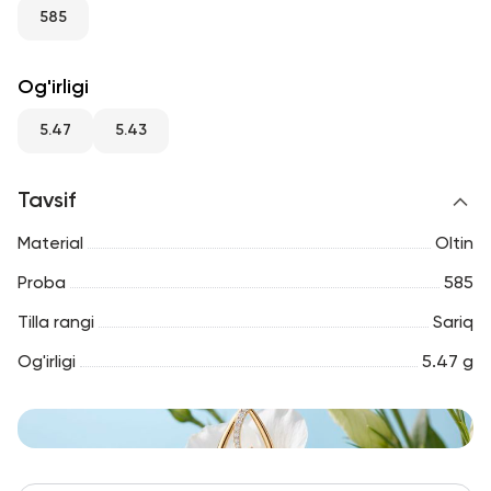
RU
ENG
UZ
585
Og'irligi
5.47
5.43
Tavsif
Material
Oltin
Proba
585
Tilla rangi
Sariq
Og'irligi
5.47 g