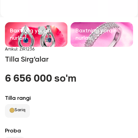
Bolalar taqinchoqlari
Qimmatbaho toshli taqinchoqlar
Baxtning yorqin
Baxtning yorqin
Aksessuarlar
nurlari
nurlari
Artikul
:
ZIR1236
Barcha
Tilla Sirg‘alar
Biz haqimizda
6 656 000 so'm
Do'kon topish
Tilla rangi
Sevimli
Sariq
+998 71 205 22 22
Proba