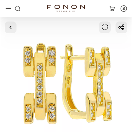
Asosiy
Kolleksiyalar
Uzuklar
Ziraklar
Bilaguzuklar
Kulonlar
Zanjirlar