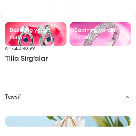
Bolalar taqinchoqlari
Qimmatbaho toshli taqinchoqlar
Baxtning yorqin
Baxtning yorqin
Aksessuarlar
nurlari
nurlari
Artikul
:
ZIR0199
Barcha
Tilla Sirg‘alar
Biz haqimizda
Do'kon topish
Tavsif
Sevimli
+998 71 205 22 22