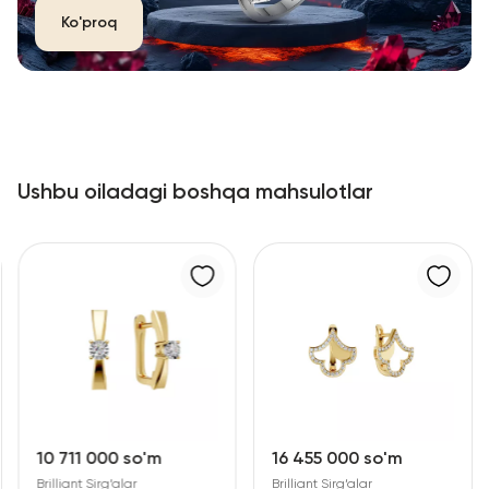
Ko'proq
Ushbu oiladagi boshqa mahsulotlar
10 711 000 so'm
16 455 000 so'm
Brilliant Sirg‘alar
Brilliant Sirg‘alar