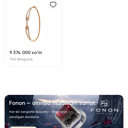
9 374 000 so'm
Tilla Bilaguzuk
Fonon — oltinda mujassam san’at.
Har bir zargarlik buyumi — ilhomdan
yaralgan durdona.