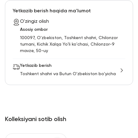
RU
ENG
UZ
Yetkazib berish haqida ma'lumot
O'zingiz olish
Asosiy ombor
100097, O'zbekiston, Toshkent shahri, Chilonzor
tumani, Kichik Xalqa Yo'li ko'chasi, Chilonzor-9
mavze, 50-uy
Yetkazib berish
Toshkent shahri va Butun O'zbekiston bo'yicha
Kolleksiyani sotib olish