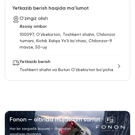
Yetkazib berish haqida ma'lumot
O'zingiz olish
Asosiy ombor
100097, O'zbekiston, Toshkent shahri, Chilonzor
tumani, Kichik Xalqa Yo'li ko'chasi, Chilonzor-9
mavze, 50-uy
Yetkazib berish
Toshkent shahri va Butun O'zbekiston bo'yicha
Fonon — oltinda mujassam san’at.
Har bir zargarlik buyumi — ilhomdan
yaralgan durdona.