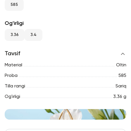
RU
ENG
UZ
585
Og'irligi
3.36
3.4
Tavsif
Material
Oltin
Proba
585
Tilla rangi
Sariq
Og'irligi
3.36 g