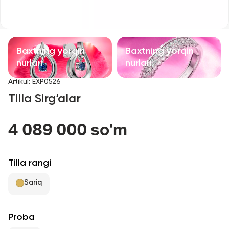
Bolalar taqinchoqlari
Qimmatbaho toshli taqinchoqlar
Baxtning yorqin
Baxtning yorqin
Aksessuarlar
nurlari
nurlari
Artikul
:
EXP0526
Barcha
Tilla Sirg‘alar
Biz haqimizda
4 089 000 so'm
Do'kon topish
Tilla rangi
Sevimli
Sariq
+998 71 205 22 22
Proba