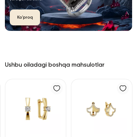
Ko'proq
Ushbu oiladagi boshqa mahsulotlar