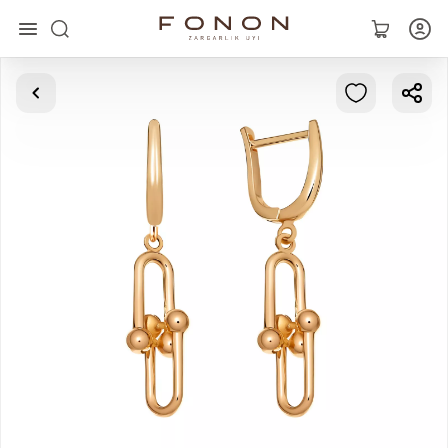
Asosiy
Kolleksiyalar
Uzuklar
Ziraklar
Bilaguzuklar
Kulonlar
Zanjirlar