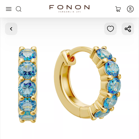
Asosiy
Kolleksiyalar
Uzuklar
Ziraklar
Bilaguzuklar
Kulonlar
Zanjirlar