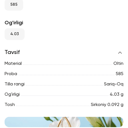
RU
ENG
UZ
585
Og'irligi
4.03
Tavsif
Material
Oltin
Proba
585
Tilla rangi
Sariq-Oq
Og'irligi
4.03 g
Tosh
Sirkoniy 0.092 g