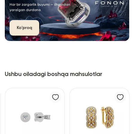
Har bir zargarlik buyumi — ilhomdan
yaralgan durdona.
Ko'proq
Ushbu oiladagi boshqa mahsulotlar