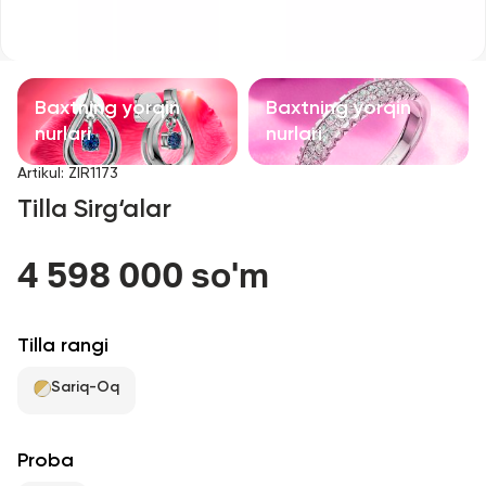
Bolalar taqinchoqlari
Qimmatbaho toshli taqinchoqlar
Baxtning yorqin
Baxtning yorqin
Aksessuarlar
nurlari
nurlari
Artikul
:
ZIR1173
Barcha
Tilla Sirg‘alar
Biz haqimizda
4 598 000 so'm
Do'kon topish
Tilla rangi
Sevimli
Sariq-Oq
+998 71 205 22 22
Proba