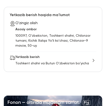
Yetkazib berish haqida ma'lumot
O'zingiz olish
Asosiy ombor
100097, O'zbekiston, Toshkent shahri, Chilonzor
tumani, Kichik Xalqa Yo'li ko'chasi, Chilonzor-9
mavze, 50-uy
Yetkazib berish
Toshkent shahri va Butun O'zbekiston bo'yicha
Fonon — oltinda mujassam san’at.