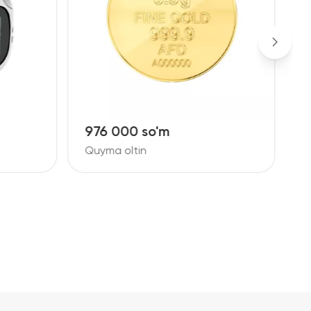
976 000 so'm
9
Quyma oltin
Q