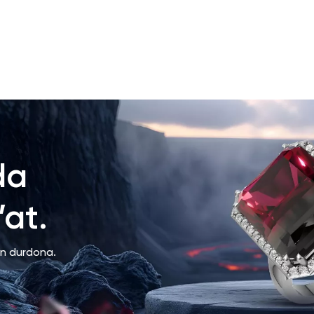
da
at.
an durdona.