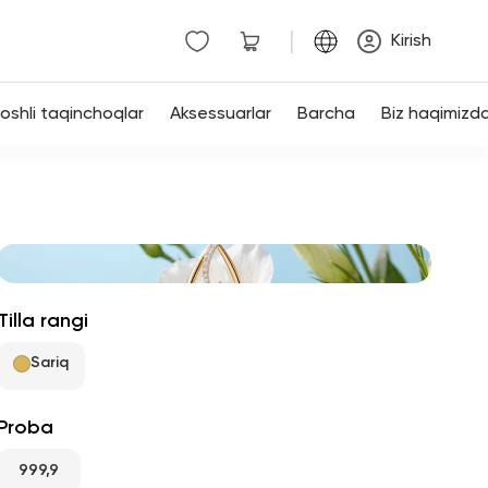
|
Kirish
shli taqinchoqlar
Aksessuarlar
Barcha
Biz haqimizd
Tilla rangi
Sariq
Proba
999,9