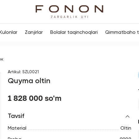
Kulonlar
Zanjirlar
Bolalar taqinchoqlari
Qimmatbaho to
ок
Artikul
:
SZL0021
Quyma oltin
1 828 000 so'm
Tavsif
Material
Oltin