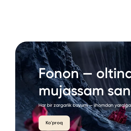
RU
ENG
UZ
Fonon — oltin
mujassam san’
Har bir zargarlik buyumi — ilhomdan yaralg
Ko'proq