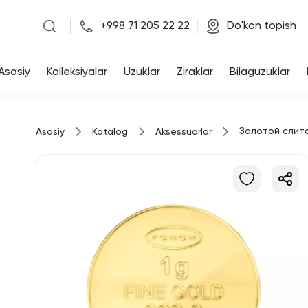
|
|
+998 71 205 22 22
Do'kon topish
Asosiy
Asosiy
Kolleksiyalar
Uzuklar
Ziraklar
Bilaguzuklar
Kolleksiyalar
Золотой слит
Asosiy
Katalog
Aksessuarlar
Uzuklar
Ziraklar
Bilaguzuklar
Kulonlar
Zanjirlar