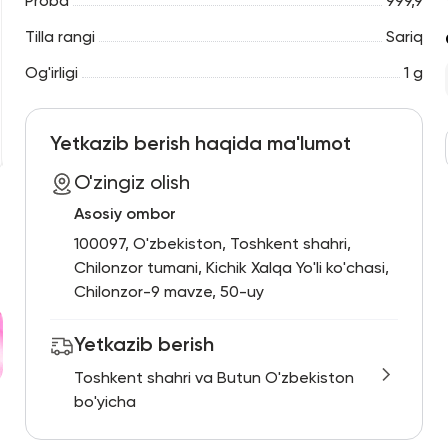
Proba
999,9
Tilla rangi
Sariq
Og'irligi
1 g
Yetkazib berish haqida ma'lumot
O'zingiz olish
Asosiy ombor
100097, O'zbekiston, Toshkent shahri,
Chilonzor tumani, Kichik Xalqa Yo'li ko'chasi,
Chilonzor-9 mavze, 50-uy
Yetkazib berish
Toshkent shahri va Butun O'zbekiston
bo'yicha