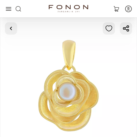
Asosiy
Kolleksiyalar
Uzuklar
Ziraklar
Bilaguzuklar
Kulonlar
Zanjirlar