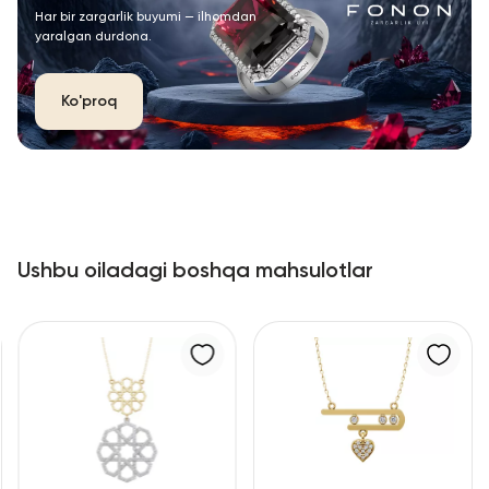
Har bir zargarlik buyumi — ilhomdan
yaralgan durdona.
Ko'proq
Ushbu oiladagi boshqa mahsulotlar