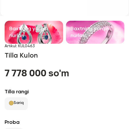
Bolalar taqinchoqlari
Qimmatbaho toshli taqinchoqlar
Baxtning yorqin
Baxtning yorqin
Aksessuarlar
nurlari
nurlari
Artikul
:
KUL0463
Barcha
Tilla Kulon
Biz haqimizda
7 778 000 so'm
Do'kon topish
Tilla rangi
Sevimli
Sariq
+998 71 205 22 22
Proba