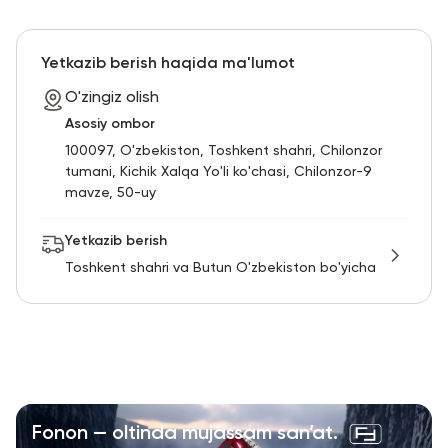
Yetkazib berish haqida ma'lumot
O'zingiz olish
Asosiy ombor
100097, O'zbekiston, Toshkent shahri, Chilonzor
tumani, Kichik Xalqa Yo'li ko'chasi, Chilonzor-9
mavze, 50-uy
Yetkazib berish
Toshkent shahri va Butun O'zbekiston bo'yicha
Fonon — oltinda mujassam san’at.