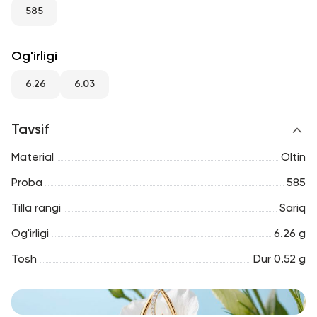
RU
ENG
UZ
585
Og'irligi
6.26
6.03
Tavsif
Material
Oltin
Proba
585
Tilla rangi
Sariq
Og'irligi
6.26 g
Tosh
Dur 0.52 g