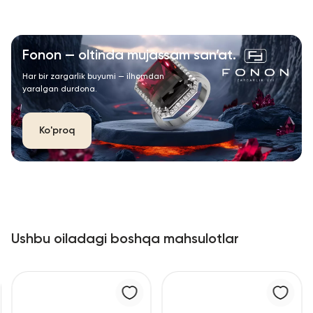
Fonon — oltinda mujassam san’at.
Har bir zargarlik buyumi — ilhomdan
yaralgan durdona.
Ko'proq
Ushbu oiladagi boshqa mahsulotlar