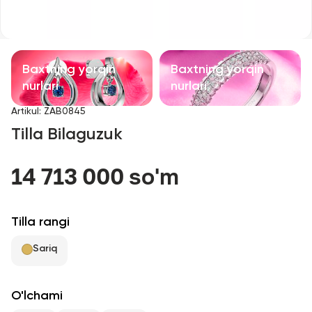
Bolalar taqinchoqlari
Qimmatbaho toshli taqinchoqlar
Baxtning yorqin
Baxtning yorqin
Aksessuarlar
nurlari
nurlari
Artikul
:
ZAB0845
Barcha
Tilla Bilaguzuk
Biz haqimizda
14 713 000 so'm
Do'kon topish
Tilla rangi
Sevimli
Sariq
+998 71 205 22 22
O'lchami