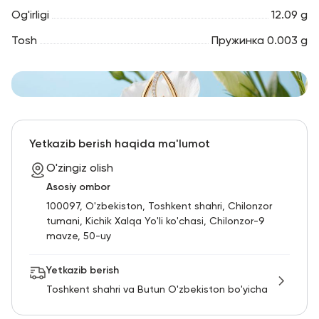
Og'irligi
12.09 g
Tosh
Пружинка 0.003 g
Yetkazib berish haqida ma'lumot
O'zingiz olish
Asosiy ombor
100097, O'zbekiston, Toshkent shahri, Chilonzor
tumani, Kichik Xalqa Yo'li ko'chasi, Chilonzor-9
mavze, 50-uy
Yetkazib berish
Toshkent shahri va Butun O'zbekiston bo'yicha