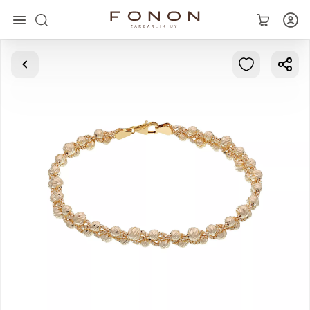
Asosiy
Kolleksiyalar
Uzuklar
Ziraklar
Bilaguzuklar
Kulonlar
Zanjirlar