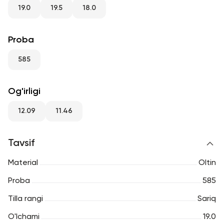
RU
ENG
UZ
19.0
19.5
18.0
Proba
585
Og'irligi
12.09
11.46
Tavsif
Material
Oltin
Proba
585
Tilla rangi
Sariq
O'lchami
19.0