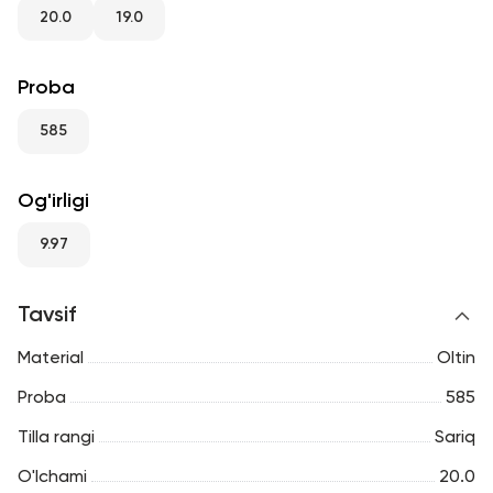
RU
ENG
UZ
20.0
19.0
Proba
585
Og'irligi
9.97
Tavsif
Material
Oltin
Proba
585
Tilla rangi
Sariq
O'lchami
20.0