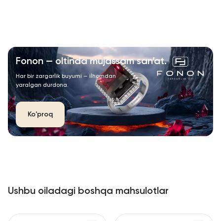
Fonon — oltinda mujassam san’at.
Har bir zargarlik buyumi — ilhomdan
yaralgan durdona.
Ko'proq
Ushbu oiladagi boshqa mahsulotlar