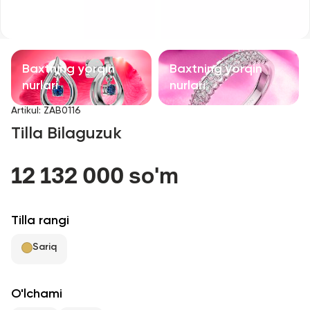
Bolalar taqinchoqlari
Qimmatbaho toshli taqinchoqlar
Baxtning yorqin
Baxtning yorqin
Aksessuarlar
nurlari
nurlari
Artikul
:
ZAB0116
Barcha
Tilla Bilaguzuk
Biz haqimizda
12 132 000 so'm
Do'kon topish
Tilla rangi
Sevimli
Sariq
+998 71 205 22 22
O'lchami