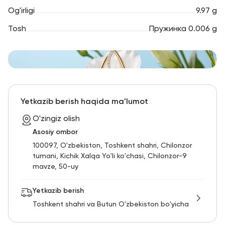
Og'irligi
9.97 g
Tosh
Пружинка 0.006 g
Yetkazib berish haqida ma'lumot
O'zingiz olish
Asosiy ombor
100097, O'zbekiston, Toshkent shahri, Chilonzor
tumani, Kichik Xalqa Yo'li ko'chasi, Chilonzor-9
mavze, 50-uy
Yetkazib berish
Toshkent shahri va Butun O'zbekiston bo'yicha