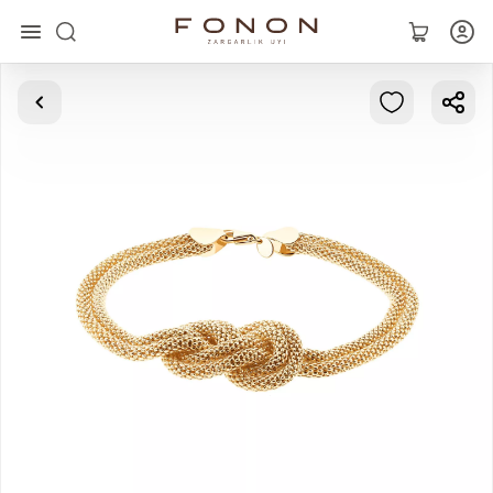
Asosiy
Kolleksiyalar
Uzuklar
Ziraklar
Bilaguzuklar
Kulonlar
Zanjirlar