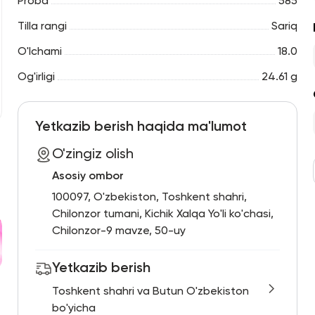
Proba
585
Tilla rangi
Sariq
O'lchami
18.0
Og'irligi
24.61 g
Yetkazib berish haqida ma'lumot
O'zingiz olish
Asosiy ombor
100097, O'zbekiston, Toshkent shahri,
Chilonzor tumani, Kichik Xalqa Yo'li ko'chasi,
Chilonzor-9 mavze, 50-uy
Yetkazib berish
Toshkent shahri va Butun O'zbekiston
bo'yicha