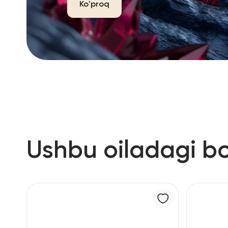
Ko'proq
Ushbu oiladagi b