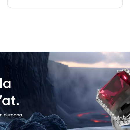
da
at.
an durdona.