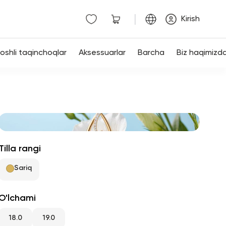
|
Kirish
shli taqinchoqlar
Aksessuarlar
Barcha
Biz haqimizd
Tilla rangi
Sariq
O'lchami
18.0
19.0