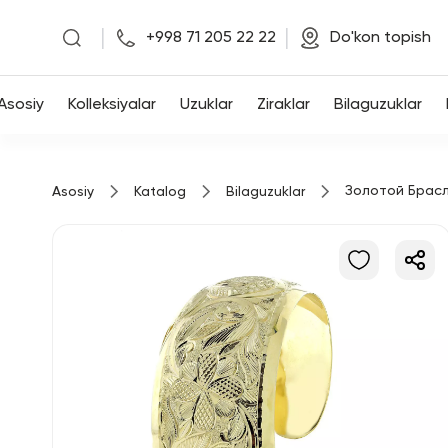
|
|
+998 71 205 22 22
Do'kon topish
Asosiy
Asosiy
Kolleksiyalar
Uzuklar
Ziraklar
Bilaguzuklar
Kolleksiyalar
Золотой Брас
Asosiy
Katalog
Bilaguzuklar
Uzuklar
Ziraklar
Bilaguzuklar
Kulonlar
Zanjirlar