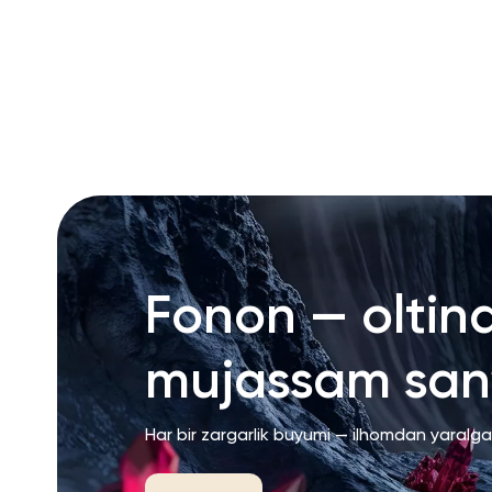
RU
ENG
UZ
Fonon — oltin
mujassam san’
Har bir zargarlik buyumi — ilhomdan yaralg