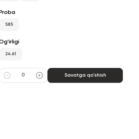
Proba
585
Og'irligi
24.61
Savatga qo'shish