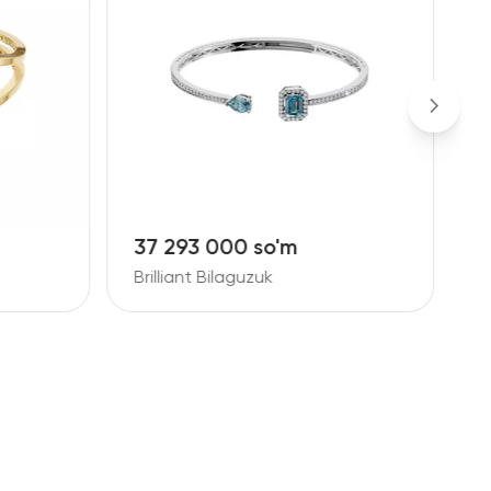
37 293 000 so'm
9
Brilliant Bilaguzuk
B