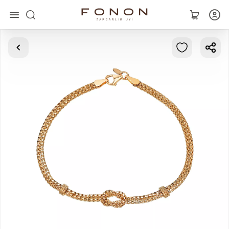
Asosiy
Kolleksiyalar
Uzuklar
Ziraklar
Bilaguzuklar
Kulonlar
Zanjirlar