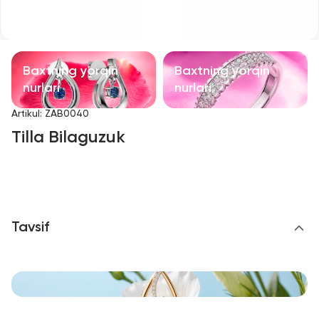
Bolalar taqinchoqlari
Qimmatbaho toshli taqinchoqlar
Baxtning yorqin
Baxtning yorqin
Aksessuarlar
nurlari
nurlari
Artikul
:
ZAB0040
Barcha
Tilla Bilaguzuk
Biz haqimizda
Do'kon topish
Tavsif
Sevimli
+998 71 205 22 22