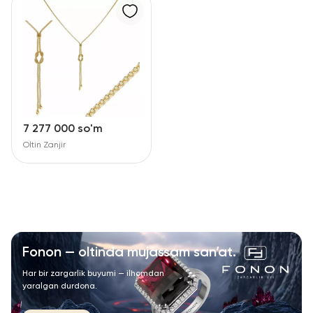
7 277 000 so'm
Oltin Zanjir
Fonon — oltinda mujassam san’at.
Har bir zargarlik buyumi — ilhomdan
yaralgan durdona.