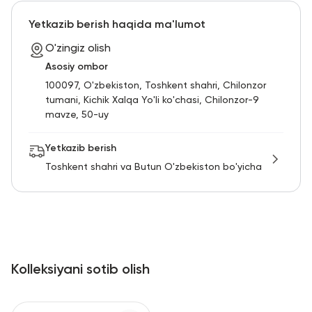
RU
ENG
UZ
Yetkazib berish haqida ma'lumot
O'zingiz olish
Asosiy ombor
100097, O'zbekiston, Toshkent shahri, Chilonzor
tumani, Kichik Xalqa Yo'li ko'chasi, Chilonzor-9
mavze, 50-uy
Yetkazib berish
Toshkent shahri va Butun O'zbekiston bo'yicha
Kolleksiyani sotib olish