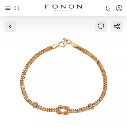
Главная
Коллекции
Кольца
Серьги
Браслеты
Кулоны
Цепочки