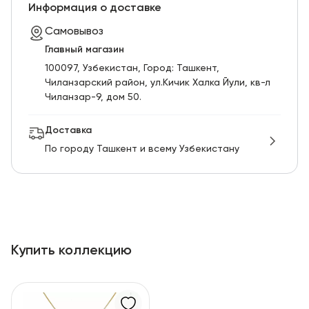
RU
ENG
UZ
Информация о доставке
Самовывоз
Главный магазин
100097, Узбекистан, Город: Ташкент,
Чиланзарский pайон, ул.Кичик Халка Йули, кв-л
Чиланзар-9, дом 50.
Доставка
По городу Ташкент и всему Узбекистану
Купить коллекцию