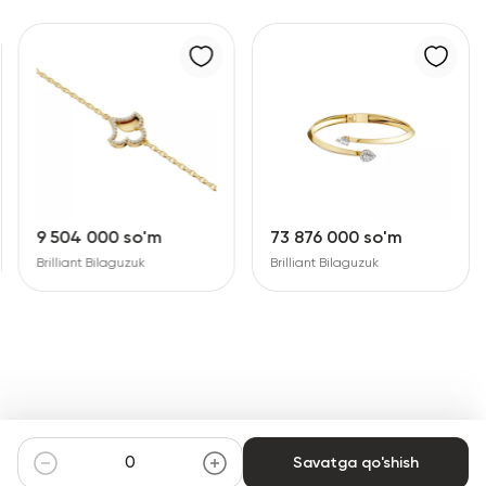
9 504 000 so'm
73 876 000 so'm
Brilliant Bilaguzuk
Brilliant Bilaguzuk
Savatga qo'shish