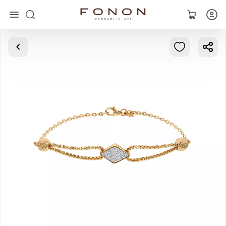
Asosiy
Kolleksiyalar
Uzuklar
Ziraklar
Bilaguzuklar
Kulonlar
Zanjirlar