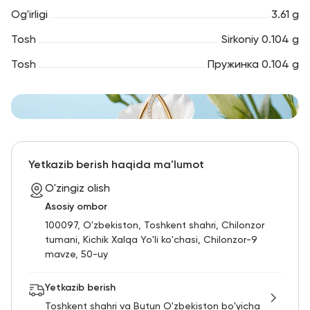
Og'irligi
3.61 g
Tosh
Sirkoniy 0.104 g
Tosh
Пружинка 0.104 g
Yetkazib berish haqida ma'lumot
O'zingiz olish
Asosiy ombor
100097, O'zbekiston, Toshkent shahri, Chilonzor
tumani, Kichik Xalqa Yo'li ko'chasi, Chilonzor-9
mavze, 50-uy
Yetkazib berish
Toshkent shahri va Butun O'zbekiston bo'yicha