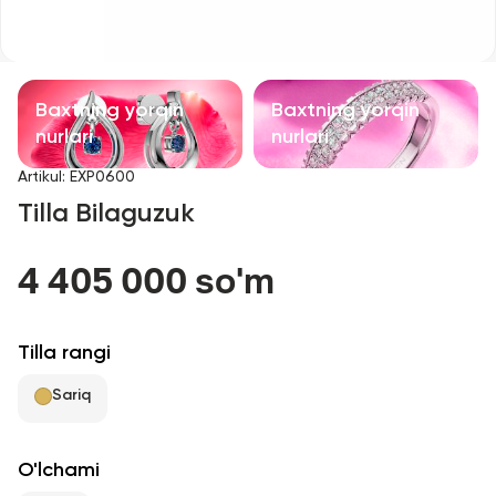
Bolalar taqinchoqlari
Qimmatbaho toshli taqinchoqlar
Baxtning yorqin
Baxtning yorqin
Aksessuarlar
nurlari
nurlari
Artikul
:
EXP0600
Barcha
Tilla Bilaguzuk
Biz haqimizda
4 405 000 so'm
Do'kon topish
Tilla rangi
Sevimli
Sariq
+998 71 205 22 22
O'lchami