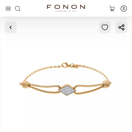
Главная
Коллекции
Кольца
Серьги
Браслеты
Кулоны
Цепочки