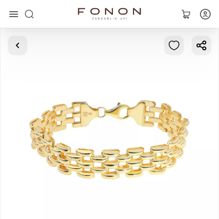
Asosiy
Kolleksiyalar
Uzuklar
Ziraklar
Bilaguzuklar
Kulonlar
Zanjirlar