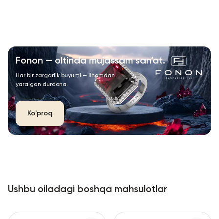
Fonon — oltinda mujassam san’at.
Har bir zargarlik buyumi — ilhomdan
yaralgan durdona.
Ko'proq
Ushbu oiladagi boshqa mahsulotlar