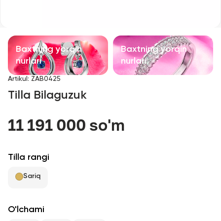
Bolalar taqinchoqlari
Qimmatbaho toshli taqinchoqlar
Baxtning yorqin
Baxtning yorqin
Aksessuarlar
nurlari
nurlari
Artikul
:
ZAB0425
Barcha
Tilla Bilaguzuk
Biz haqimizda
11 191 000 so'm
Do'kon topish
Tilla rangi
Sevimli
Sariq
+998 71 205 22 22
O'lchami