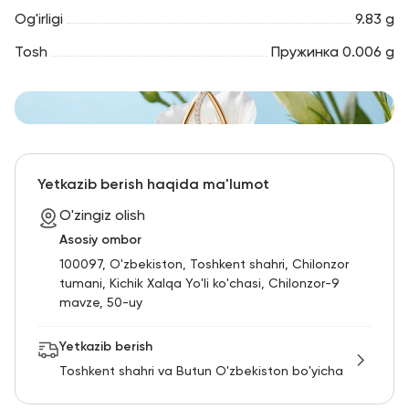
Og'irligi
9.83 g
Tosh
Пружинка 0.006 g
Yetkazib berish haqida ma'lumot
O'zingiz olish
Asosiy ombor
100097, O'zbekiston, Toshkent shahri, Chilonzor
tumani, Kichik Xalqa Yo'li ko'chasi, Chilonzor-9
mavze, 50-uy
Yetkazib berish
Toshkent shahri va Butun O'zbekiston bo'yicha