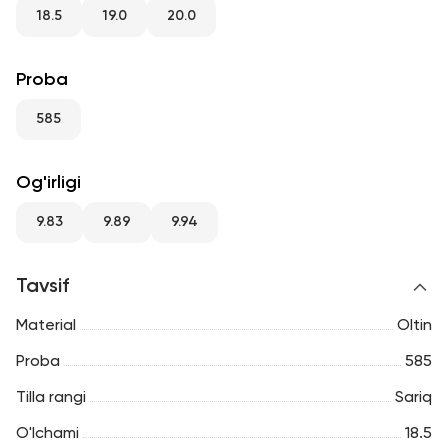
RU
ENG
UZ
18.5
19.0
20.0
Proba
585
Og'irligi
9.83
9.89
9.94
Tavsif
Material
Oltin
Proba
585
Tilla rangi
Sariq
O'lchami
18.5