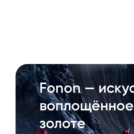
RU
ENG
UZ
Fonon — искус
воплощённое
золоте