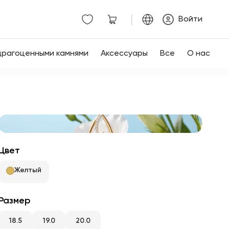
|
Войти
драгоценными камнями
Аксессуары
Все
О нас
Цвет
Желтый
Размер
18.5
19.0
20.0