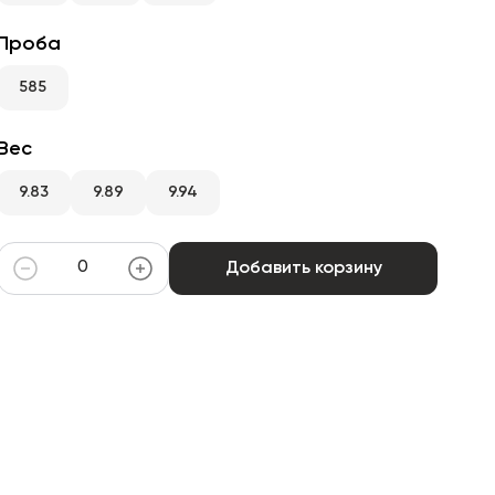
Проба
585
Вес
9.83
9.89
9.94
Добавить корзину