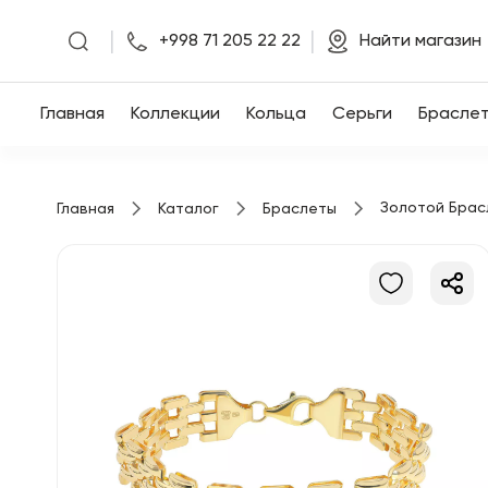
|
|
+998 71 205 22 22
Найти магазин
Главная
Главная
Коллекции
Кольца
Серьги
Брасле
Коллекции
Золотой Брас
Главная
Каталог
Браслеты
Кольца
Серьги
Браслеты
Кулоны
Цепочки