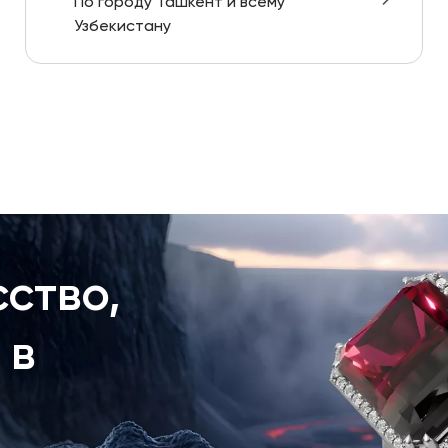
По городу Ташкент и всему
Узбекистану
ство,
 в