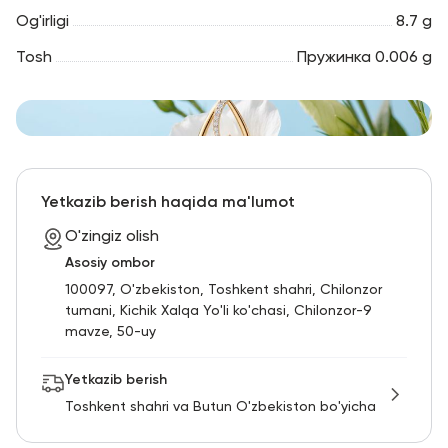
Og'irligi
8.7 g
Tosh
Пружинка 0.006 g
Yetkazib berish haqida ma'lumot
O'zingiz olish
Asosiy ombor
100097, O'zbekiston, Toshkent shahri, Chilonzor
tumani, Kichik Xalqa Yo'li ko'chasi, Chilonzor-9
mavze, 50-uy
Yetkazib berish
Toshkent shahri va Butun O'zbekiston bo'yicha