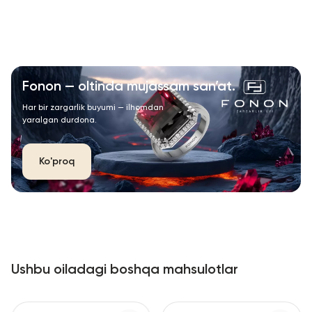
Fonon — oltinda mujassam san’at.
Har bir zargarlik buyumi — ilhomdan
yaralgan durdona.
Ko'proq
Ushbu oiladagi boshqa mahsulotlar