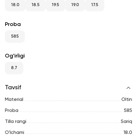
RU
ENG
UZ
18.0
18.5
19.5
19.0
17.5
Proba
585
Og'irligi
8.7
Tavsif
Material
Oltin
Proba
585
Tilla rangi
Sariq
O'lchami
18.0