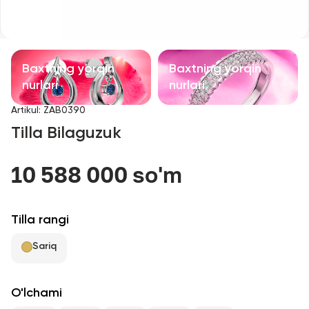
Bolalar taqinchoqlari
Qimmatbaho toshli taqinchoqlar
Baxtning yorqin
Baxtning yorqin
Aksessuarlar
nurlari
nurlari
Artikul
:
ZAB0390
Barcha
Tilla Bilaguzuk
Biz haqimizda
10 588 000 so'm
Do'kon topish
Tilla rangi
Sevimli
Sariq
+998 71 205 22 22
O'lchami