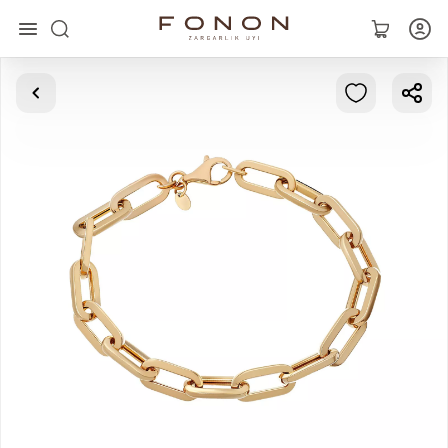
Asosiy
Kolleksiyalar
Uzuklar
Ziraklar
Bilaguzuklar
Kulonlar
Zanjirlar