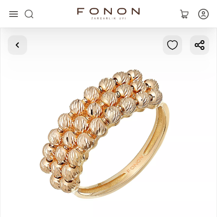
Asosiy
Kolleksiyalar
Uzuklar
Ziraklar
Bilaguzuklar
Kulonlar
Zanjirlar