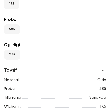
RU
ENG
UZ
17.5
Proba
585
Og'irligi
2.57
Tavsif
Material
Oltin
Proba
585
Tilla rangi
Sariq-Oq
O'lchami
17.5