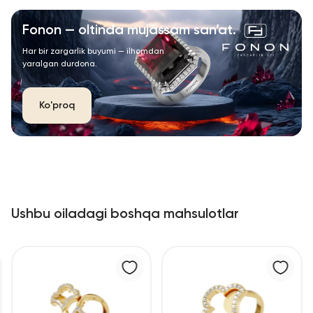
Fonon — oltinda mujassam san’at.
Har bir zargarlik buyumi — ilhomdan
yaralgan durdona.
Ko'proq
Ushbu oiladagi boshqa mahsulotlar