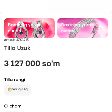
Bolalar taqinchoqlari
Qimmatbaho toshli taqinchoqlar
Baxtning yorqin
Baxtning yorqin
Aksessuarlar
nurlari
nurlari
Artikul
:
UZK1415
Barcha
Tilla Uzuk
Biz haqimizda
3 127 000 so'm
Do'kon topish
Tilla rangi
Sevimli
Sariq-Oq
+998 71 205 22 22
O'lchami