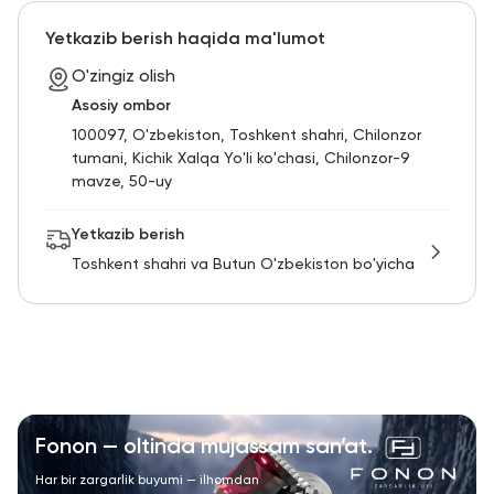
RU
ENG
UZ
Yetkazib berish haqida ma'lumot
O'zingiz olish
Asosiy ombor
100097, O'zbekiston, Toshkent shahri, Chilonzor
tumani, Kichik Xalqa Yo'li ko'chasi, Chilonzor-9
mavze, 50-uy
Yetkazib berish
Toshkent shahri va Butun O'zbekiston bo'yicha
Fonon — oltinda mujassam san’at.
Har bir zargarlik buyumi — ilhomdan