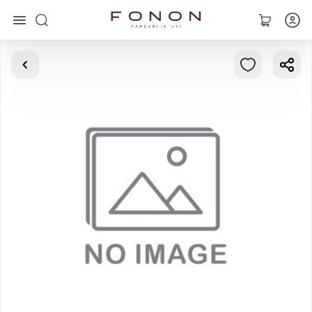
Asosiy
Kolleksiyalar
Uzuklar
Ziraklar
Bilaguzuklar
Kulonlar
Zanjirlar