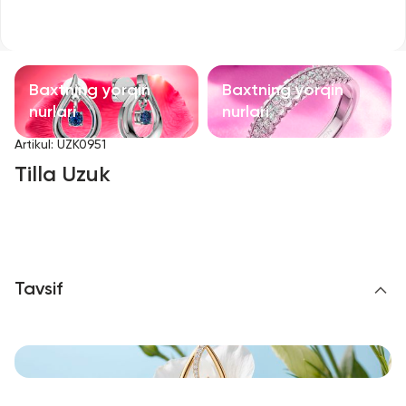
Bolalar taqinchoqlari
Qimmatbaho toshli taqinchoqlar
Baxtning yorqin
Baxtning yorqin
Aksessuarlar
nurlari
nurlari
Artikul
:
UZK0951
Barcha
Tilla Uzuk
Biz haqimizda
Do'kon topish
Tavsif
Sevimli
+998 71 205 22 22