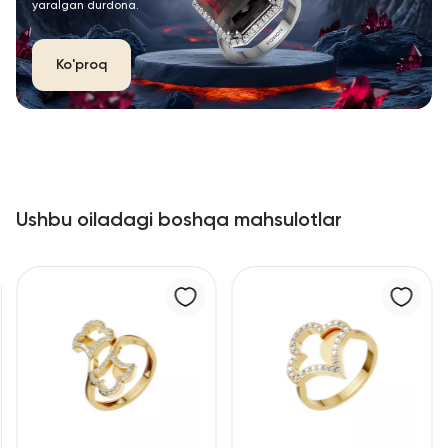
yaralgan durdona.
Ko'proq
Ushbu oiladagi boshqa mahsulotlar