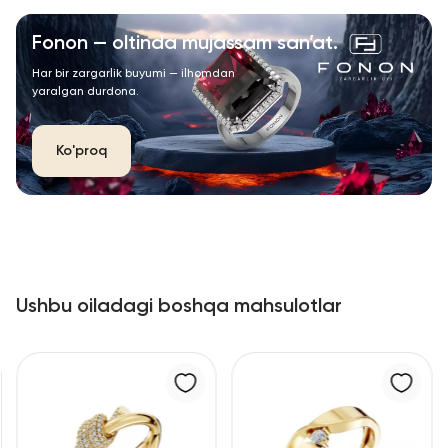
Fonon — oltinda mujassam san’at.
Har bir zargarlik buyumi — ilhomdan
yaralgan durdona.
Ko'proq
Ushbu oiladagi boshqa mahsulotlar