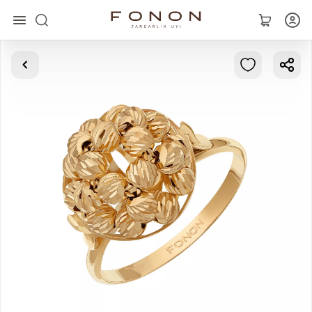
Asosiy
Kolleksiyalar
Uzuklar
Ziraklar
Bilaguzuklar
Kulonlar
Zanjirlar