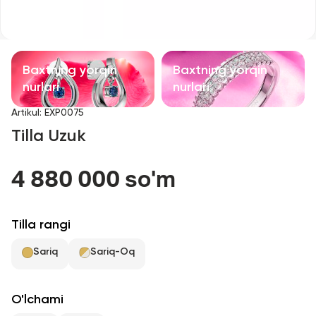
Bolalar taqinchoqlari
Qimmatbaho toshli taqinchoqlar
Baxtning yorqin
Baxtning yorqin
Aksessuarlar
nurlari
nurlari
Artikul
:
EXP0075
Barcha
Tilla Uzuk
Biz haqimizda
4 880 000 so'm
Do'kon topish
Tilla rangi
Sevimli
Sariq
Sariq-Oq
+998 71 205 22 22
O'lchami