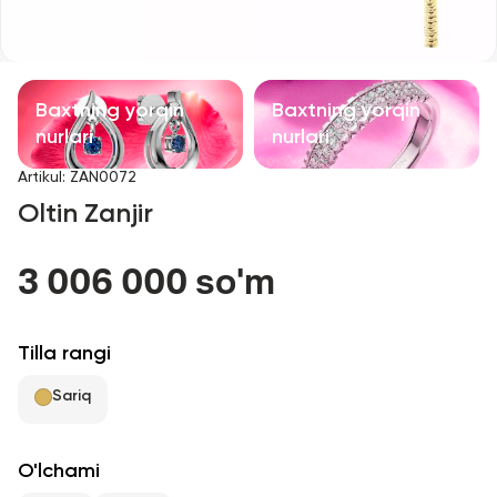
Bolalar taqinchoqlari
Qimmatbaho toshli taqinchoqlar
Baxtning yorqin
Baxtning yorqin
Aksessuarlar
nurlari
nurlari
Artikul
:
ZAN0072
Barcha
Oltin Zanjir
Biz haqimizda
3 006 000 so'm
Do'kon topish
Tilla rangi
Sevimli
Sariq
+998 71 205 22 22
O'lchami