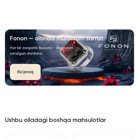
Fonon — oltinda mujassam san’at.
Har bir zargarlik buyumi — ilhomdan
yaralgan durdona.
Ko'proq
Ushbu oiladagi boshqa mahsulotlar