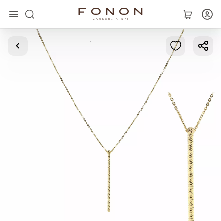
Asosiy
Kolleksiyalar
Uzuklar
Ziraklar
Bilaguzuklar
Kulonlar
Zanjirlar