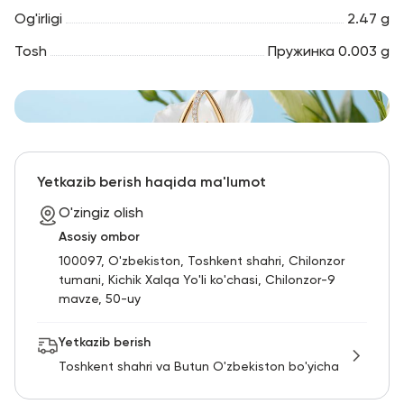
Og'irligi
2.47 g
Tosh
Пружинка 0.003 g
Yetkazib berish haqida ma'lumot
O'zingiz olish
Asosiy ombor
100097, O'zbekiston, Toshkent shahri, Chilonzor
tumani, Kichik Xalqa Yo'li ko'chasi, Chilonzor-9
mavze, 50-uy
Yetkazib berish
Toshkent shahri va Butun O'zbekiston bo'yicha