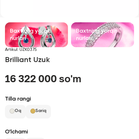
Bolalar taqinchoqlari
Qimmatbaho toshli taqinchoqlar
Baxtning yorqin
Baxtning yorqin
Aksessuarlar
nurlari
nurlari
Artikul
:
UZK0375
Barcha
Brilliant Uzuk
Biz haqimizda
16 322 000 so'm
Do'kon topish
Tilla rangi
Sevimli
Oq
Sariq
+998 71 205 22 22
O'lchami