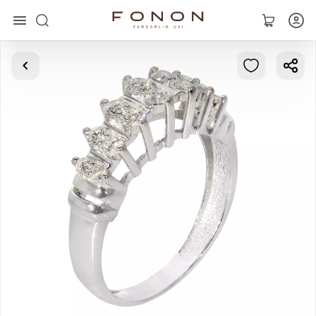
Asosiy
Kolleksiyalar
Uzuklar
Ziraklar
Bilaguzuklar
Kulonlar
Zanjirlar