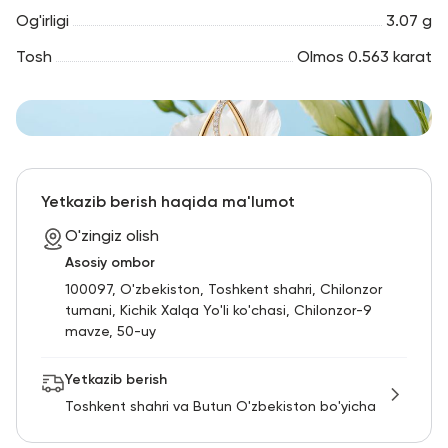
Og'irligi
3.07 g
Tosh
Olmos 0.563 karat
Yetkazib berish haqida ma'lumot
O'zingiz olish
Asosiy ombor
100097, O'zbekiston, Toshkent shahri, Chilonzor
tumani, Kichik Xalqa Yo'li ko'chasi, Chilonzor-9
mavze, 50-uy
Yetkazib berish
Toshkent shahri va Butun O'zbekiston bo'yicha