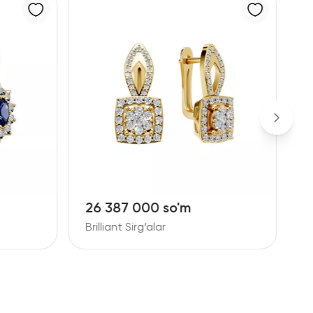
26 387 000 so'm
1
Brilliant Sirg‘alar
B