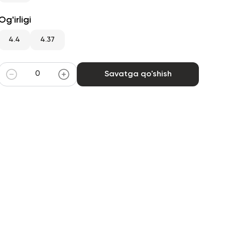
Og'irligi
4.4
4.37
Savatga qo'shish