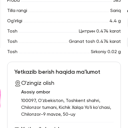
Proba
585
Tilla rangi
Sariq
Og'irligi
4.4 g
Tosh
Цитрин 0.474 karat
Tosh
Granat tosh 0.474 karat
Tosh
Sirkoniy 0.02 g
Yetkazib berish haqida ma'lumot
O'zingiz olish
Asosiy ombor
100097, O'zbekiston, Toshkent shahri,
Chilonzor tumani, Kichik Xalqa Yo'li ko'chasi,
Chilonzor-9 mavze, 50-uy