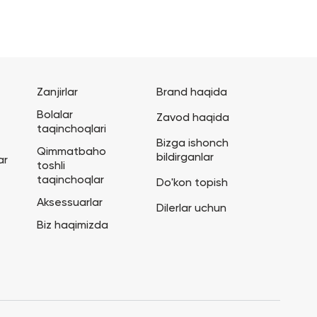
Zanjirlar
Brand haqida
Bolalar
Zavod haqida
taqinchoqlari
Bizga ishonch
Qimmatbaho
bildirganlar
ar
toshli
taqinchoqlar
Do'kon topish
Aksessuarlar
Dilerlar uchun
Biz haqimizda