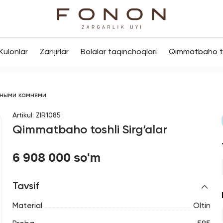
Kulonlar
Zanjirlar
Bolalar taqinchoqlari
Qimmatbaho to
ными камнями
Artikul
:
ZIR1085
Qimmatbaho toshli Sirg‘alar
6 908 000 so'm
Tavsif
Material
Oltin