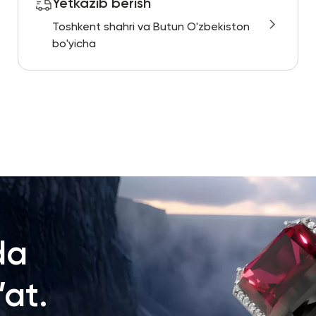
Yetkazib berish
Toshkent shahri va Butun O'zbekiston
bo'yicha
da
at.