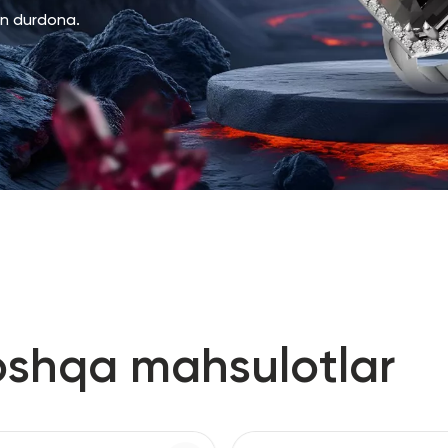
an durdona.
oshqa mahsulotlar