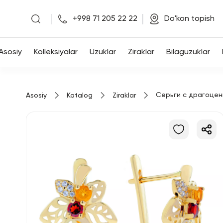
|
|
+998 71 205 22 22
Do'kon topish
Asosiy
Asosiy
Kolleksiyalar
Uzuklar
Ziraklar
Bilaguzuklar
Kolleksiyalar
Серьги с драгоцен
Asosiy
Katalog
Ziraklar
Uzuklar
Ziraklar
Bilaguzuklar
Kulonlar
Zanjirlar