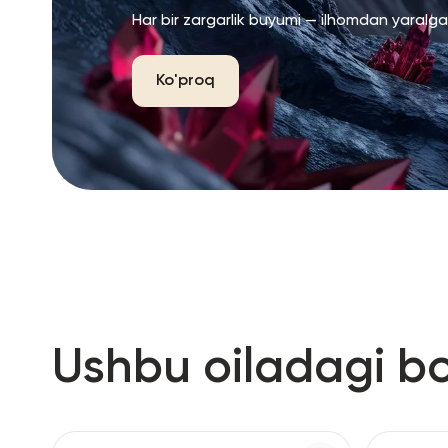
Har bir zargarlik buyumi — ilhomdan yaralg
Ko'proq
Ushbu oiladagi b