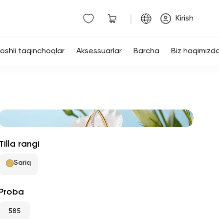
|
Kirish
shli taqinchoqlar
Aksessuarlar
Barcha
Biz haqimizd
Tilla rangi
Sariq
Proba
585