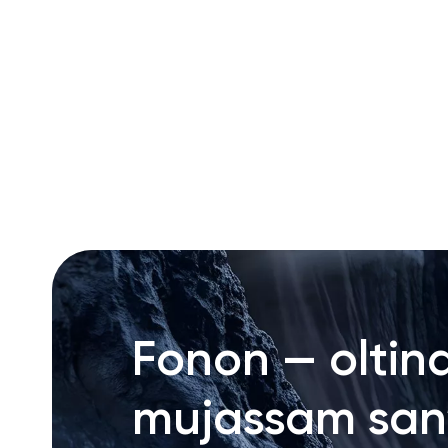
RU
ENG
UZ
Fonon — oltin
mujassam san’