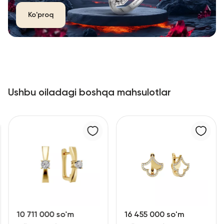
Ko'proq
Ushbu oiladagi boshqa mahsulotlar
so'm
16 455 000 so'm
30 118 000 so