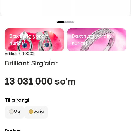
Bolalar taqinchoqlari
Qimmatbaho toshli taqinchoqlar
Aksessuarlar
Baxtning yorqin
Baxtning yorqin
nurlari
nurlari
Barcha
Artikul
:
ZIR0002
Brilliant Sirg‘alar
Biz haqimizda
13 031 000 so'm
Do'kon topish
Sevimli
Tilla rangi
Oq
Sariq
+998 71 205 22 22