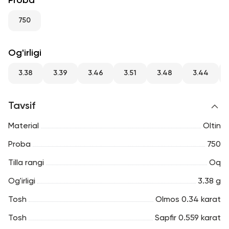
Proba
RU
ENG
UZ
750
Og'irligi
3.38
3.39
3.46
3.51
3.48
3.44
Tavsif
Material
Oltin
Proba
750
Tilla rangi
Oq
Og'irligi
3.38 g
Tosh
Olmos 0.34 karat
Tosh
Sapfir 0.559 karat