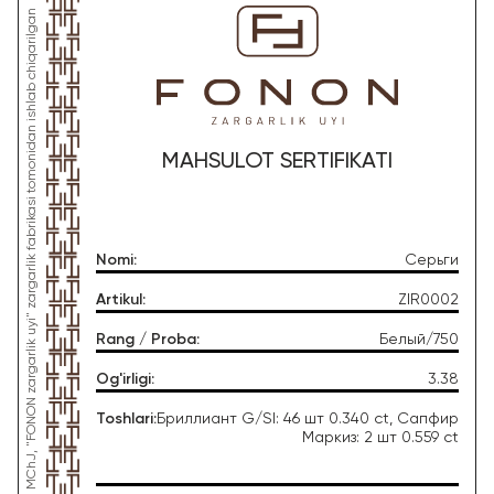
*Ushbu mahsulot "Gold Moon Tashkent" MChJ, "FONON zargarlik uyi" zargarlik fabrikasi tomonidan ishlab chiqarilgan
MAHSULOT SERTIFIKATI
Nomi
:
Серьги
Artikul
:
ZIR0002
Rang / Proba
:
Белый/750
Og'irligi
:
3.38
Toshlari
:
Бриллиант G/SI: 46 шт 0.340 ct, Сапфир
Маркиз: 2 шт 0.559 ct