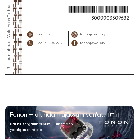
3000003509682
fonon.uz
fononjewelery
+998 71 205 22 22
fononjewelery
Fonon — oltinda mujassam san’at.
Har bir zargarlik buyumi — ilhomdan
yaralgan durdona.