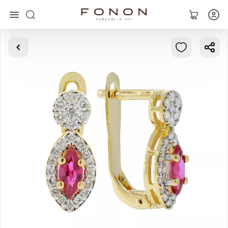
Asosiy
Kolleksiyalar
Uzuklar
Ziraklar
Bilaguzuklar
Kulonlar
Zanjirlar