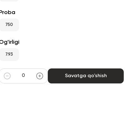
Proba
750
Og'irligi
7.93
Savatga qo'shish