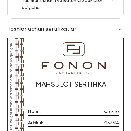
Toshkent shahri va Butun O'zbekiston
bo'yicha
Toshlar uchun sertifikatlar
MAHSULOT SERTIFIKATI
Nomi
:
Кольцо
Artikul
:
Z153614