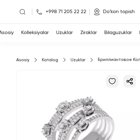
|
|
+998 71 205 22 22
Do'kon topish
Asosiy
Asosiy
Kolleksiyalar
Uzuklar
Ziraklar
Bilaguzuklar
Kolleksiyalar
Бриллиантовое Ко
Asosiy
Katalog
Uzuklar
Uzuklar
Ziraklar
Bilaguzuklar
Kulonlar
Zanjirlar