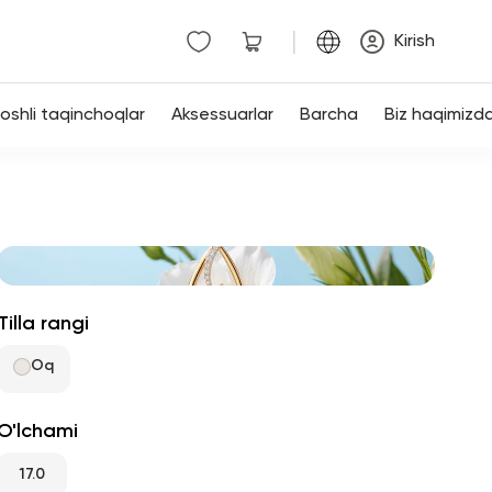
|
Kirish
shli taqinchoqlar
Aksessuarlar
Barcha
Biz haqimizd
Tilla rangi
Oq
O'lchami
17.0