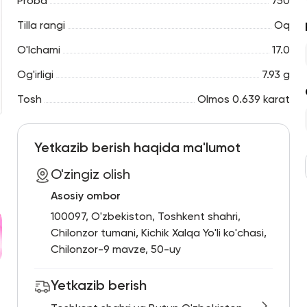
Proba
750
Tilla rangi
Oq
O'lchami
17.0
Og'irligi
7.93 g
Tosh
Olmos 0.639 karat
Yetkazib berish haqida ma'lumot
O'zingiz olish
Asosiy ombor
100097, O'zbekiston, Toshkent shahri,
Chilonzor tumani, Kichik Xalqa Yo'li ko'chasi,
Chilonzor-9 mavze, 50-uy
Yetkazib berish