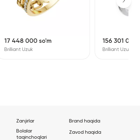
156 301 000 so'm
8
Brilliant Uzuk
B
Zanjirlar
Brand haqida
Bolalar
Zavod haqida
taqinchoqlari