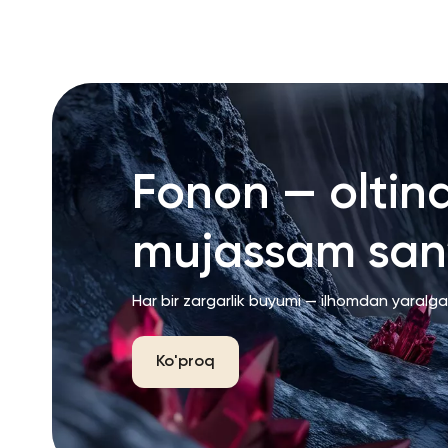
Fonon — oltin
mujassam san’
Har bir zargarlik buyumi — ilhomdan yaralg
Ko'proq