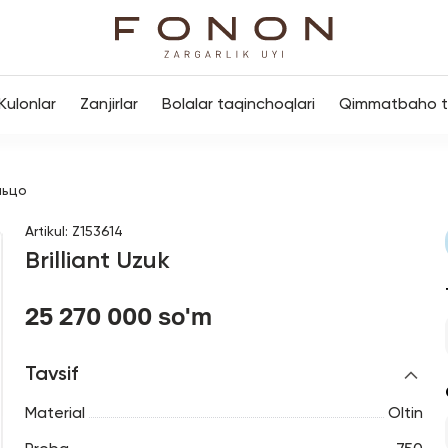
Kulonlar
Zanjirlar
Bolalar taqinchoqlari
Qimmatbaho to
льцо
Artikul
:
Z153614
Brilliant Uzuk
25 270 000 so'm
Tavsif
Material
Oltin