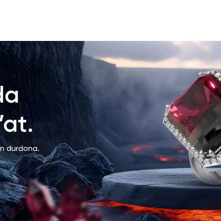
da
at.
an durdona.