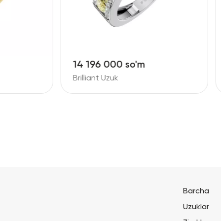
6 000 so'm
17 448 000 so'm
t Uzuk
Brilliant Uzuk
Barcha
Uzuklar