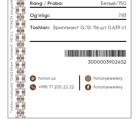
*Ushbu mahsulot "Gold Moon Tashkent" MChJ, "FONON zargarlik uyi" zargarlik fabrikasi tomonidan ishlab chiqarilgan
Rang / Proba
:
Белый/750
Og'irligi
:
7.93
Toshlari
:
Бриллиант G/SI: 116 шт 0.639 ct
3000003902452
fonon.uz
fononjewelery
+998 71 205 22 22
fononjewelery