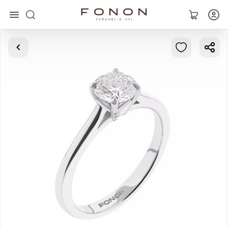
Asosiy
Kolleksiyalar
Uzuklar
Ziraklar
Bilaguzuklar
Kulonlar
Zanjirlar