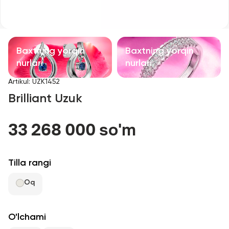
Bolalar taqinchoqlari
Qimmatbaho toshli taqinchoqlar
Baxtning yorqin
Baxtning yorqin
Aksessuarlar
nurlari
nurlari
Artikul
:
UZK1452
Barcha
Brilliant Uzuk
Biz haqimizda
33 268 000 so'm
Do'kon topish
Tilla rangi
Sevimli
Oq
+998 71 205 22 22
O'lchami