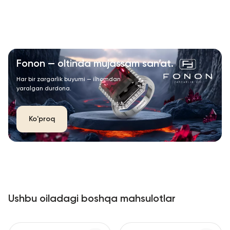
Fonon — oltinda mujassam san’at.
Har bir zargarlik buyumi — ilhomdan
yaralgan durdona.
Ko'proq
Ushbu oiladagi boshqa mahsulotlar