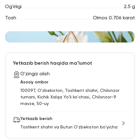
Og'irligi
2.5 g
Tosh
Olmos 0.706 karat
Yetkazib berish haqida ma'lumot
O'zingiz olish
Asosiy ombor
100097, O'zbekiston, Toshkent shahri, Chilonzor
tumani, Kichik Xalqa Yo'li ko'chasi, Chilonzor-9
mavze, 50-uy
Yetkazib berish
Toshkent shahri va Butun O'zbekiston bo'yicha