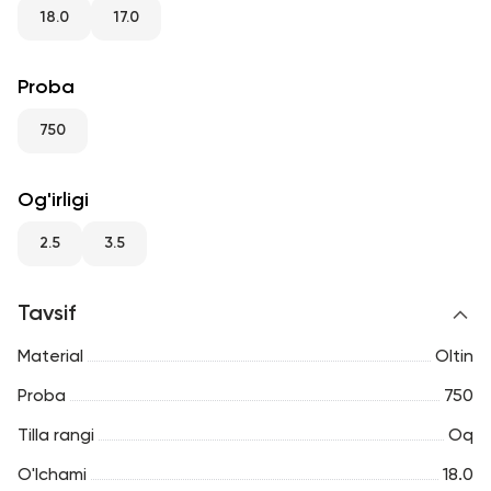
RU
ENG
UZ
18.0
17.0
Proba
750
Og'irligi
2.5
3.5
Tavsif
Material
Oltin
Proba
750
Tilla rangi
Oq
O'lchami
18.0