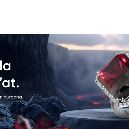
da
at.
an durdona.