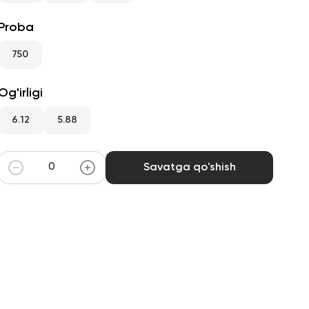
Proba
750
Og'irligi
6.12
5.88
Savatga qo'shish