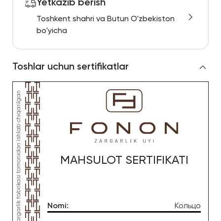
Yetkazib berish
Toshkent shahri va Butun O'zbekiston
bo'yicha
Toshlar uchun sertifikatlar
MAHSULOT SERTIFIKATI
Nomi
:
Кольцо