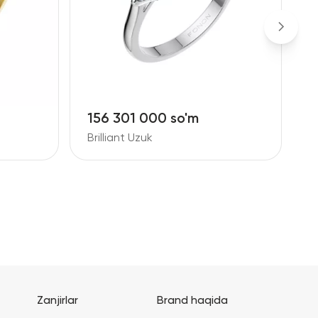
156 301 000 so'm
8
Brilliant Uzuk
B
Zanjirlar
Brand haqida