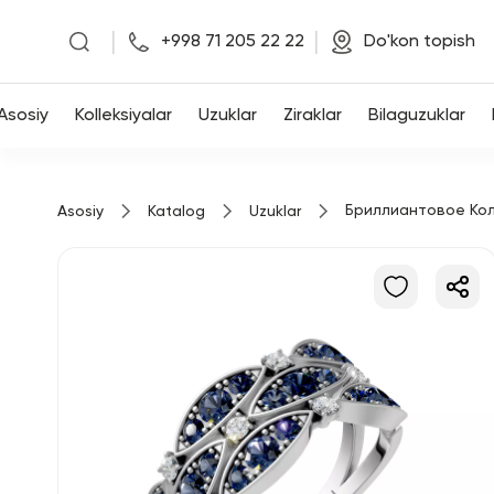
|
|
+998 71 205 22 22
Do'kon topish
Asosiy
Asosiy
Kolleksiyalar
Uzuklar
Ziraklar
Bilaguzuklar
Kolleksiyalar
Бриллиантовое Ко
Asosiy
Katalog
Uzuklar
Uzuklar
Ziraklar
Bilaguzuklar
Kulonlar
Zanjirlar