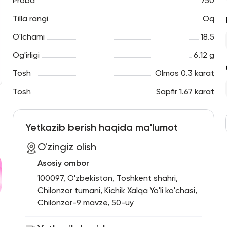
Proba
750
Tilla rangi
Oq
O'lchami
18.5
Og'irligi
6.12 g
Tosh
Olmos 0.3 karat
Tosh
Sapfir 1.67 karat
Yetkazib berish haqida ma'lumot
O'zingiz olish
Asosiy ombor
100097, O'zbekiston, Toshkent shahri,
Chilonzor tumani, Kichik Xalqa Yo'li ko'chasi,
Chilonzor-9 mavze, 50-uy