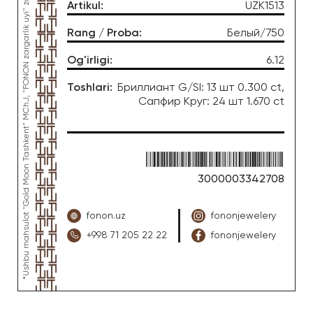
*Ushbu mahsulot "Gold Moon Tashkent" MChJ, "FONON zargarlik uyi" zargarlik fabrikasi tomonidan ishlab chiqarilgan
Artikul
:
UZK1513
Rang / Proba
:
Белый/750
Og'irligi
:
6.12
Toshlari
:
Бриллиант G/SI: 13 шт 0.300 ct,
Сапфир Круг: 24 шт 1.670 ct
3000003342708
fonon.uz
fononjewelery
+998 71 205 22 22
fononjewelery