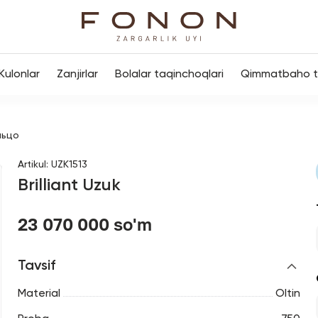
Kulonlar
Zanjirlar
Bolalar taqinchoqlari
Qimmatbaho to
льцо
Artikul
:
UZK1513
Brilliant Uzuk
23 070 000 so'm
Tavsif
Material
Oltin