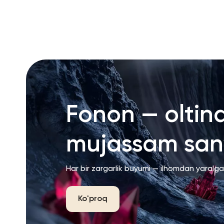
Fonon — oltin
mujassam san’
Har bir zargarlik buyumi — ilhomdan yaralg
Ko'proq