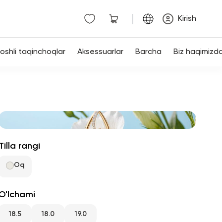
|
Kirish
shli taqinchoqlar
Aksessuarlar
Barcha
Biz haqimizd
Tilla rangi
Oq
O'lchami
18.5
18.0
19.0