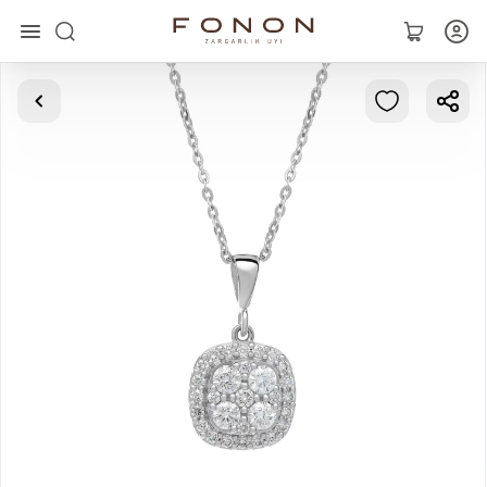
Asosiy
Kolleksiyalar
Uzuklar
Ziraklar
Bilaguzuklar
Kulonlar
Zanjirlar