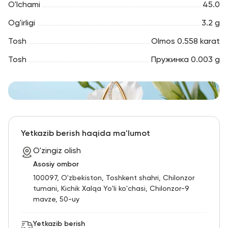
O'lchami
45.0
Og'irligi
3.2 g
Tosh
Olmos 0.558 karat
Tosh
Пружинка 0.003 g
Yetkazib berish haqida ma'lumot
O'zingiz olish
Asosiy ombor
100097, O'zbekiston, Toshkent shahri, Chilonzor
tumani, Kichik Xalqa Yo'li ko'chasi, Chilonzor-9
mavze, 50-uy
Yetkazib berish