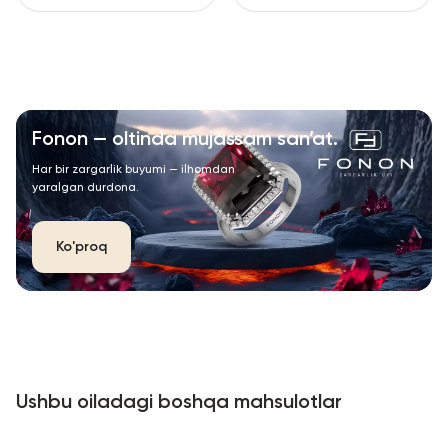
Fonon — oltinda mujassam san’at.
Har bir zargarlik buyumi — ilhomdan
yaralgan durdona.
Ko'proq
Ushbu oiladagi boshqa mahsulotlar