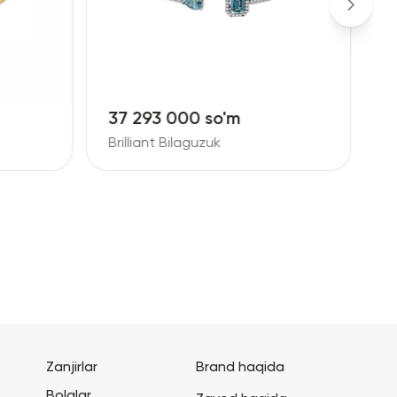
37 293 000 so'm
9
Brilliant Bilaguzuk
B
Zanjirlar
Brand haqida
Bolalar