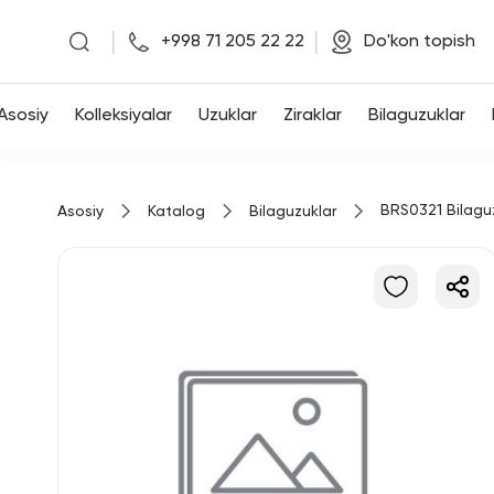
|
|
+998 71 205 22 22
Do'kon topish
Asosiy
Asosiy
Kolleksiyalar
Uzuklar
Ziraklar
Bilaguzuklar
Kolleksiyalar
BRS0321 Bilagu
Asosiy
Katalog
Bilaguzuklar
Uzuklar
Ziraklar
Bilaguzuklar
Kulonlar
Zanjirlar