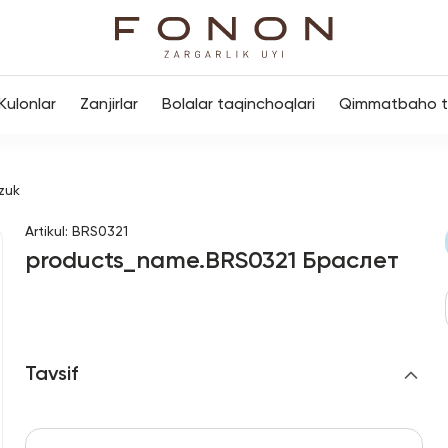
Kulonlar
Zanjirlar
Bolalar taqinchoqlari
Qimmatbaho to
zuk
Artikul
:
BRS0321
products_name.BRS0321 Браслет
Tavsif