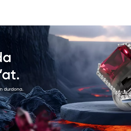
da
at.
an durdona.