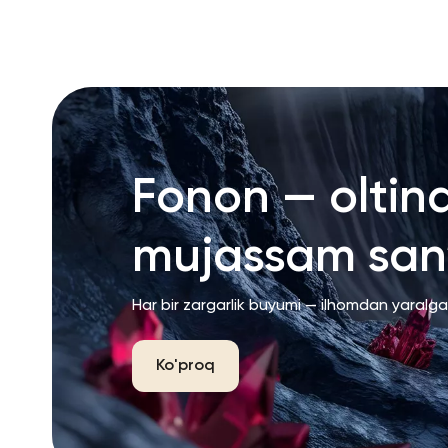
RU
ENG
UZ
Fonon — oltin
mujassam san’
Har bir zargarlik buyumi — ilhomdan yaralg
Ko'proq