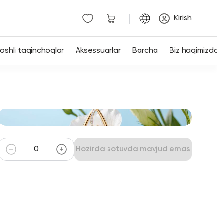
|
Kirish
shli taqinchoqlar
Aksessuarlar
Barcha
Biz haqimizd
Hozirda sotuvda mavjud emas