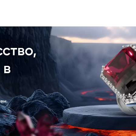
ство,
 в
ем.