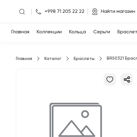
|
|
+998 71 205 22 22
Найти магазин
Главная
Главная
Коллекции
Кольца
Серьги
Брасле
Коллекции
BRS0321 Брас
Главная
Каталог
Браслеты
Кольца
Серьги
Браслеты
Кулоны
Цепочки