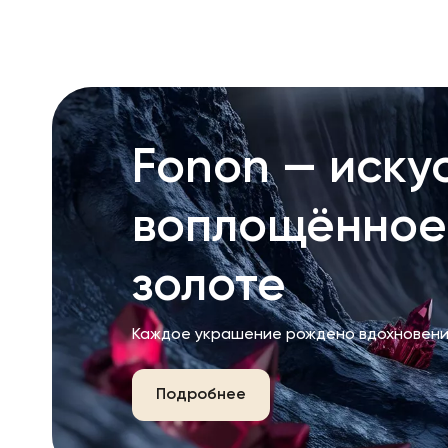
RU
ENG
UZ
Fonon — искус
воплощённое
золоте
Каждое украшение рождено вдохновени
Подробнее