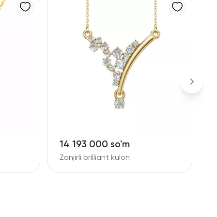
14 193 000 so'm
1
Zanjirli brilliant kulon
Z