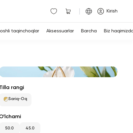
|
Kirish
shli taqinchoqlar
Aksessuarlar
Barcha
Biz haqimizd
Tilla rangi
Sariq-Oq
O'lchami
50.0
45.0