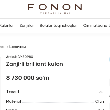
Kulonlar
Zanjirlar
Bolalar taqinchoqlari
Qimmatbaho to
лон с Цепочкой
Artikul
:
BMS0980
Zanjirli brilliant kulon
8 730 000 so'm
Tavsif
Material
Oltin