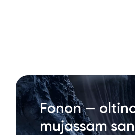
RU
ENG
UZ
Fonon — oltin
mujassam san’