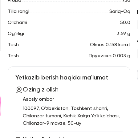
Proba
750
Tilla rangi
Sariq-Oq
O'lchami
50.0
Og'irligi
3.59 g
Tosh
Olmos 0.158 karat
Tosh
Пружинка 0.003 g
Yetkazib berish haqida ma'lumot
O'zingiz olish
Asosiy ombor
100097, O'zbekiston, Toshkent shahri,
Chilonzor tumani, Kichik Xalqa Yo'li ko'chasi,
Chilonzor-9 mavze, 50-uy