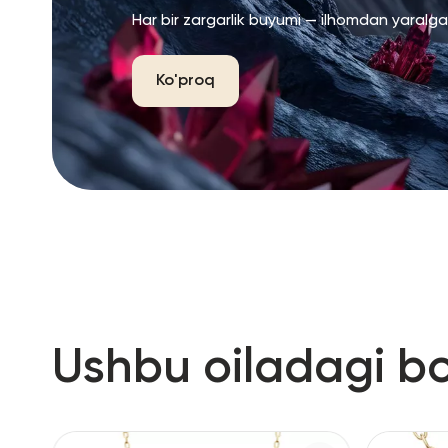
Har bir zargarlik buyumi — ilhomdan yaralg
Ko'proq
Ushbu oiladagi b