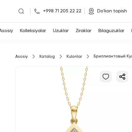
|
|
+998 71 205 22 22
Do'kon topish
Asosiy
Asosiy
Kolleksiyalar
Uzuklar
Ziraklar
Bilaguzuklar
Kolleksiyalar
Бриллиантовый Ку
Asosiy
Katalog
Kulonlar
Uzuklar
Ziraklar
Bilaguzuklar
Kulonlar
Zanjirlar