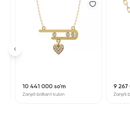
10 441 000 so'm
9 267
Zanjirli brilliant kulon
Zanjirli 