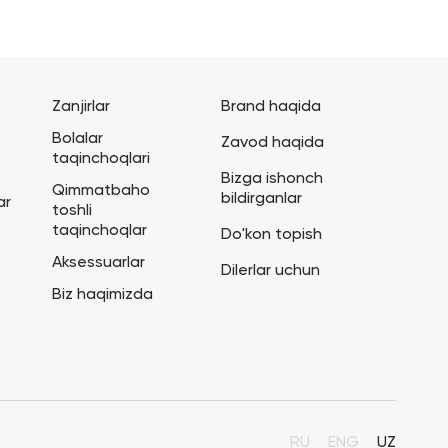
Zanjirlar
Brand haqida
Bolalar
Zavod haqida
taqinchoqlari
Bizga ishonch
Qimmatbaho
bildirganlar
ar
toshli
taqinchoqlar
Do'kon topish
Aksessuarlar
Dilerlar uchun
Biz haqimizda
RU
ENG
UZ