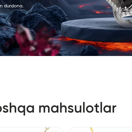
an durdona.
oshqa mahsulotlar