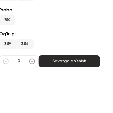
Proba
750
Og'irligi
3.59
3.54
Savatga qo'shish