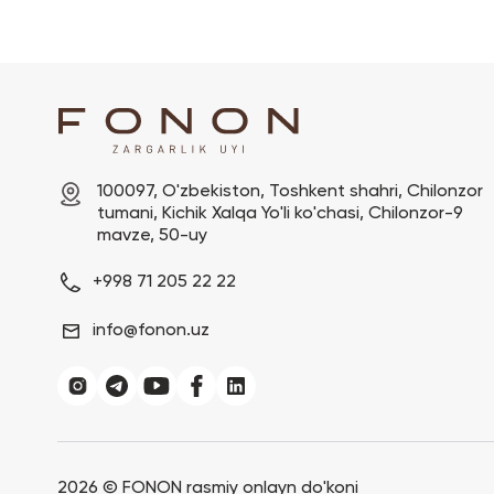
100097, O'zbekiston, Toshkent shahri, Chilonzor 
tumani, Kichik Xalqa Yo'li ko'chasi, Chilonzor-9 
mavze, 50-uy
+998 71 205 22 22
info@fonon.uz
2026 ©
FONON rasmiy onlayn do'koni