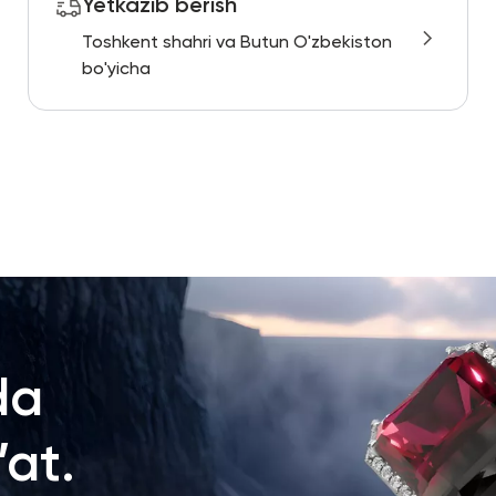
Yetkazib berish
Toshkent shahri va Butun O'zbekiston
bo'yicha
da
at.