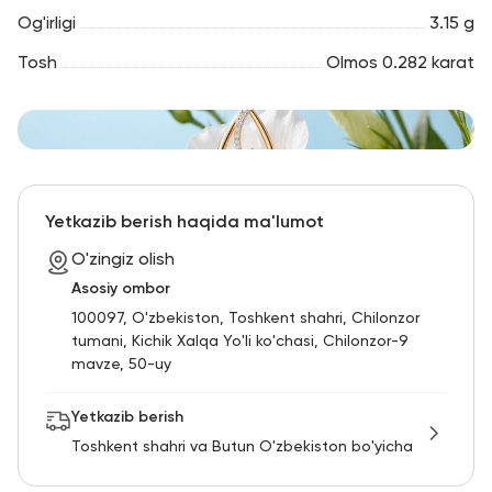
Og'irligi
3.15 g
Tosh
Olmos 0.282 karat
Yetkazib berish haqida ma'lumot
O'zingiz olish
Asosiy ombor
100097, O'zbekiston, Toshkent shahri, Chilonzor
tumani, Kichik Xalqa Yo'li ko'chasi, Chilonzor-9
mavze, 50-uy
Yetkazib berish
Toshkent shahri va Butun O'zbekiston bo'yicha