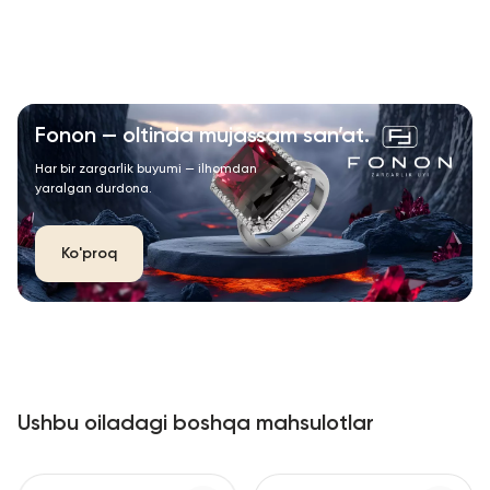
Fonon — oltinda mujassam san’at.
Har bir zargarlik buyumi — ilhomdan
yaralgan durdona.
Ko'proq
Ushbu oiladagi boshqa mahsulotlar