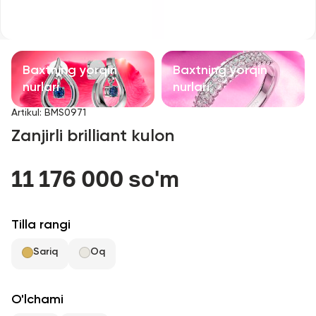
Bolalar taqinchoqlari
Qimmatbaho toshli taqinchoqlar
Baxtning yorqin
Baxtning yorqin
Aksessuarlar
nurlari
nurlari
Artikul
:
BMS0971
Barcha
Zanjirli brilliant kulon
Biz haqimizda
11 176 000 so'm
Do'kon topish
Tilla rangi
Sevimli
Sariq
Oq
+998 71 205 22 22
O'lchami