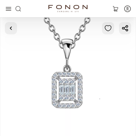
Asosiy
Kolleksiyalar
Uzuklar
Ziraklar
Bilaguzuklar
Kulonlar
Zanjirlar