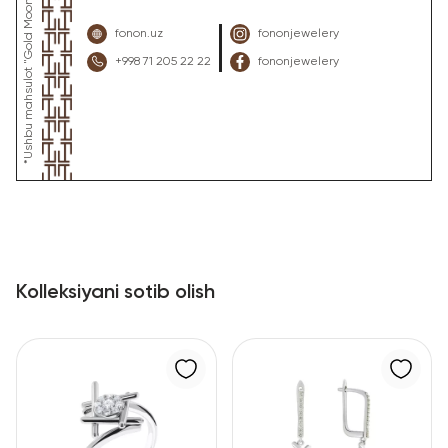
fonon.uz
fononjewelery
+998 71 205 22 22
fononjewelery
Kolleksiyani sotib olish