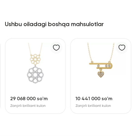
Ushbu oiladagi boshqa mahsulotlar
29 068 000 so'm
10 441 000 so'm
Zanjirli brilliant kulon
Zanjirli brilliant kulon