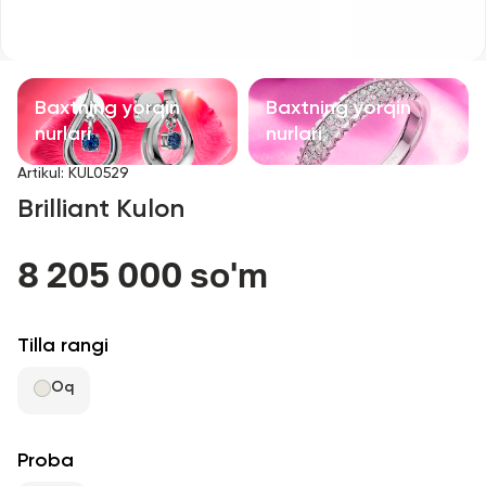
Bolalar taqinchoqlari
Qimmatbaho toshli taqinchoqlar
Baxtning yorqin
Baxtning yorqin
Aksessuarlar
nurlari
nurlari
Artikul
:
KUL0529
Barcha
Brilliant Kulon
Biz haqimizda
8 205 000 so'm
Do'kon topish
Tilla rangi
Sevimli
Oq
+998 71 205 22 22
Proba