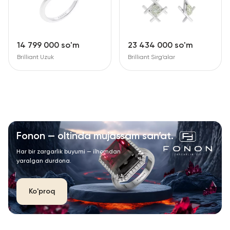
14 799 000 so'm
23 434 000 so'm
Brilliant Uzuk
Brilliant Sirg‘alar
Fonon — oltinda mujassam san’at.
Har bir zargarlik buyumi — ilhomdan
yaralgan durdona.
Ko'proq