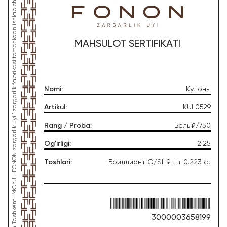
*Ushbu mahsulot "Gold Moon Tashkent" MChJ, "FONON zargarlik uyi" zargarlik fabrikasi tomonidan ishlab chiqarilgan
MAHSULOT SERTIFIKATI
Nomi
:
Кулоны
Artikul
:
KUL0529
Rang / Proba
:
Белый/750
Og'irligi
:
2.25
Toshlari
:
Бриллиант G/SI: 9 шт 0.223 ct
3000003658199