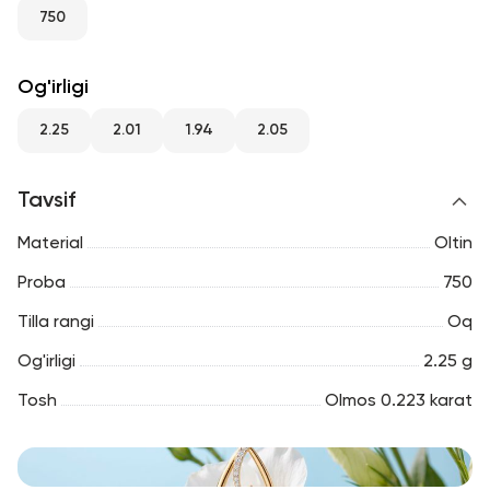
RU
ENG
UZ
750
Og'irligi
2.25
2.01
1.94
2.05
Tavsif
Material
Oltin
Proba
750
Tilla rangi
Oq
Og'irligi
2.25 g
Tosh
Olmos 0.223 karat