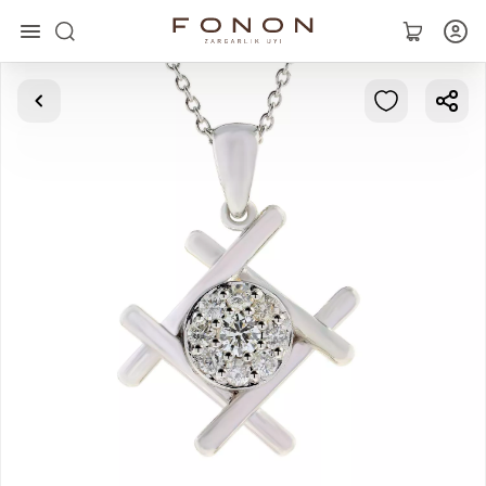
Asosiy
Kolleksiyalar
Uzuklar
Ziraklar
Bilaguzuklar
Kulonlar
Zanjirlar