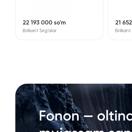
22 193 000 so'm
21 65
Brilliant Sirg‘alar
Brillian
Fonon — oltin