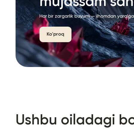
mujassam san’
Har bir zargarlik buyumi — ilhomdan yaralg
Ko'proq
Ushbu oiladagi b