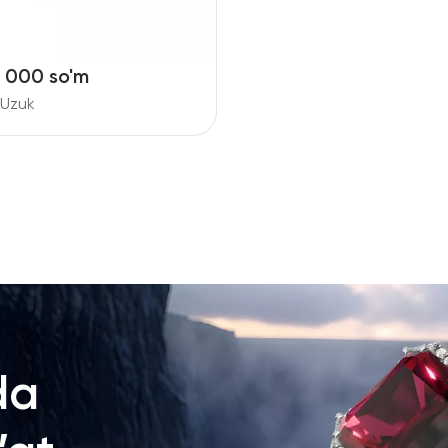
2 000 so'm
t Uzuk
da