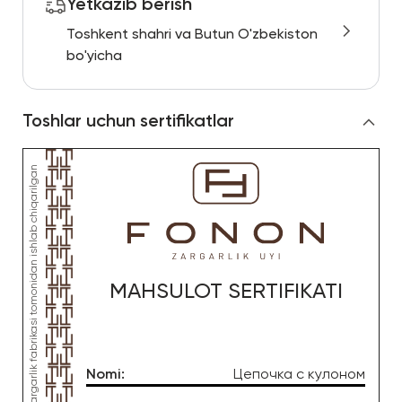
Yetkazib berish
Toshkent shahri va Butun O'zbekiston
bo'yicha
Toshlar uchun sertifikatlar
MAHSULOT SERTIFIKATI
Nomi
:
Цепочка с кулоном