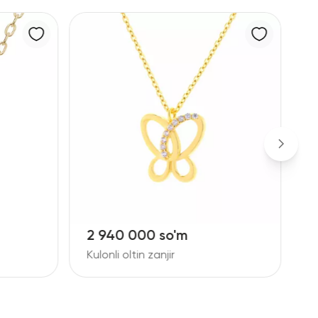
14 193 000 so'm
Zanjirli brilliant kulon