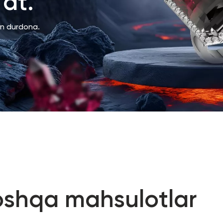
at.
an durdona.
oshqa mahsulotlar