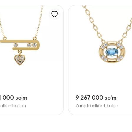
7 000 so'm
2 940 000 so'm
li brilliant kulon
Kulonli oltin zanjir