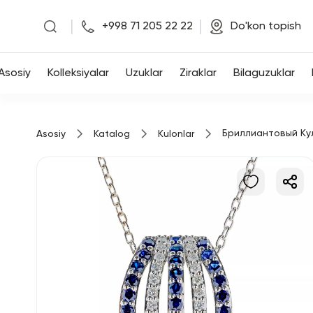
|
|
+998 71 205 22 22
Do'kon topish
Asosiy
Asosiy
Kolleksiyalar
Uzuklar
Ziraklar
Bilaguzuklar
Kolleksiyalar
Бриллиантовый Ку
Asosiy
Katalog
Kulonlar
Uzuklar
Ziraklar
Bilaguzuklar
Kulonlar
Zanjirlar