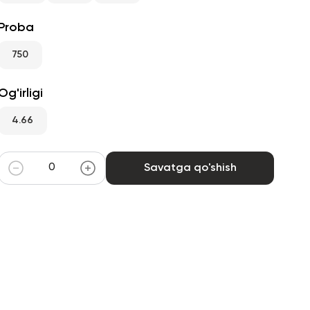
Proba
750
Og'irligi
4.66
Savatga qo'shish