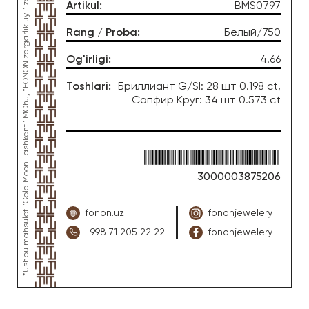
*Ushbu mahsulot "Gold Moon Tashkent" MChJ, "FONON zargarlik uyi" zargarlik fabrikasi tomonidan ishlab chiqarilgan
Artikul
:
BMS0797
Rang / Proba
:
Белый/750
Og'irligi
:
4.66
Toshlari
:
Бриллиант G/SI: 28 шт 0.198 ct,
Сапфир Круг: 34 шт 0.573 ct
3000003875206
fonon.uz
fononjewelery
+998 71 205 22 22
fononjewelery