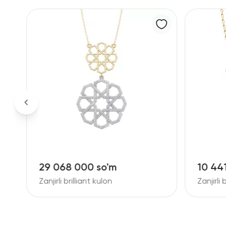
10 441 000 so'm
9 26
Zanjirli brilliant kulon
Zanjir