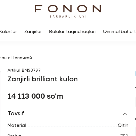
Kulonlar
Zanjirlar
Bolalar taqinchoqlari
Qimmatbaho to
лон с Цепочкой
Artikul
:
BMS0797
Zanjirli brilliant kulon
14 113 000 so'm
Tavsif
Material
Oltin