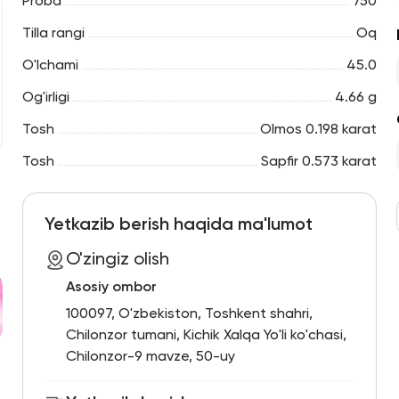
Proba
750
Tilla rangi
Oq
O'lchami
45.0
Og'irligi
4.66 g
Tosh
Olmos 0.198 karat
Tosh
Sapfir 0.573 karat
Yetkazib berish haqida ma'lumot
O'zingiz olish
Asosiy ombor
100097, O'zbekiston, Toshkent shahri,
Chilonzor tumani, Kichik Xalqa Yo'li ko'chasi,
Chilonzor-9 mavze, 50-uy