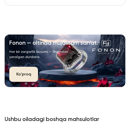
Fonon — oltinda mujassam san’at.
Har bir zargarlik buyumi — ilhomdan
yaralgan durdona.
Ko'proq
Ushbu oiladagi boshqa mahsulotlar