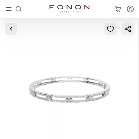
Asosiy
Kolleksiyalar
Uzuklar
Ziraklar
Bilaguzuklar
Kulonlar
Zanjirlar