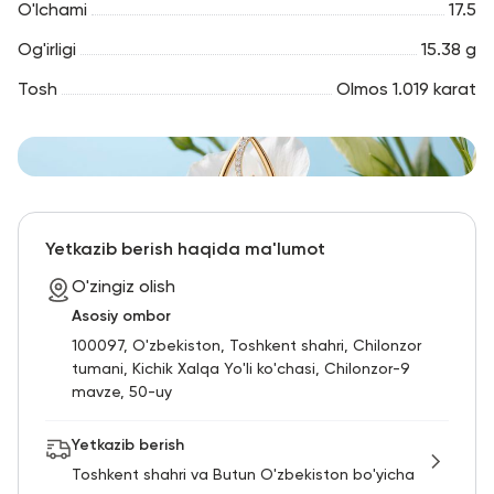
O'lchami
17.5
Og'irligi
15.38 g
Tosh
Olmos 1.019 karat
Yetkazib berish haqida ma'lumot
O'zingiz olish
Asosiy ombor
100097, O'zbekiston, Toshkent shahri, Chilonzor
tumani, Kichik Xalqa Yo'li ko'chasi, Chilonzor-9
mavze, 50-uy
Yetkazib berish
Toshkent shahri va Butun O'zbekiston bo'yicha