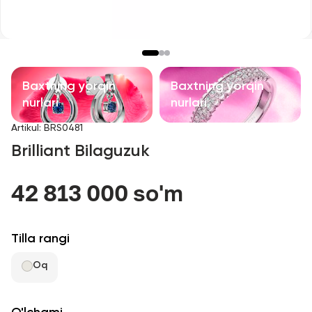
Bolalar taqinchoqlari
Qimmatbaho toshli taqinchoqlar
Aksessuarlar
Baxtning yorqin
Baxtning yorqin
nurlari
nurlari
Barcha
Artikul
:
BRS0481
Brilliant Bilaguzuk
Biz haqimizda
42 813 000 so'm
Do'kon topish
Sevimli
Tilla rangi
Oq
+998 71 205 22 22