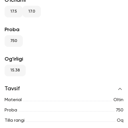
O'lchami
RU
ENG
UZ
17.5
17.0
Proba
750
Og'irligi
15.38
Tavsif
Material
Oltin
Proba
750
Tilla rangi
Oq