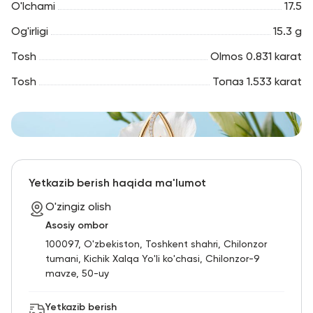
O'lchami
17.5
Og'irligi
15.3 g
Tosh
Olmos 0.831 karat
Tosh
Топаз 1.533 karat
Yetkazib berish haqida ma'lumot
O'zingiz olish
Asosiy ombor
100097, O'zbekiston, Toshkent shahri, Chilonzor
tumani, Kichik Xalqa Yo'li ko'chasi, Chilonzor-9
mavze, 50-uy
Yetkazib berish