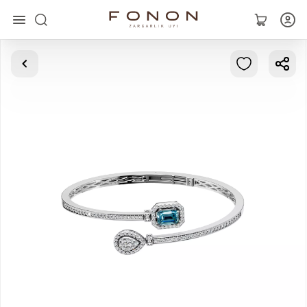
Asosiy
Kolleksiyalar
Uzuklar
Ziraklar
Bilaguzuklar
Kulonlar
Zanjirlar