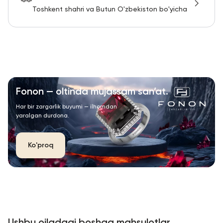
Toshkent shahri va Butun O'zbekiston bo'yicha
Fonon — oltinda mujassam san’at.
Har bir zargarlik buyumi — ilhomdan
yaralgan durdona.
Ko'proq
Ushbu oiladagi boshqa mahsulotlar