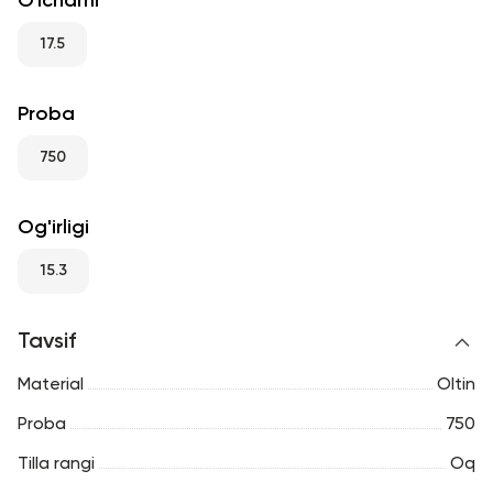
O'lchami
RU
ENG
UZ
17.5
Proba
750
Og'irligi
15.3
Tavsif
Material
Oltin
Proba
750
Tilla rangi
Oq