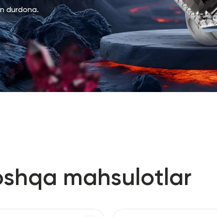
an durdona.
oshqa mahsulotlar