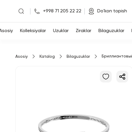
|
|
+998 71 205 22 22
Do'kon topish
Asosiy
Asosiy
Kolleksiyalar
Uzuklar
Ziraklar
Bilaguzuklar
Kolleksiyalar
Бриллиантовы
Asosiy
Katalog
Bilaguzuklar
Uzuklar
Ziraklar
Bilaguzuklar
Kulonlar
Zanjirlar