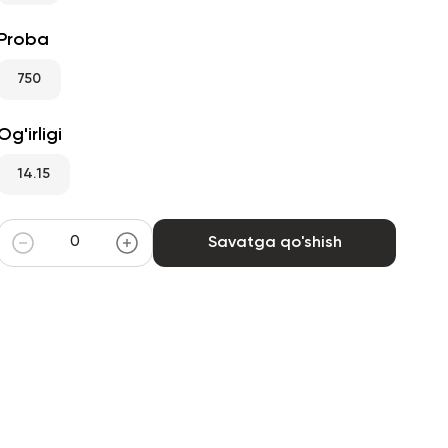
Proba
750
Og'irligi
14.15
Savatga qo'shish