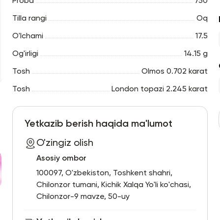
Proba
750
Tilla rangi
Oq
O'lchami
17.5
Og'irligi
14.15 g
Tosh
Olmos 0.702 karat
Tosh
London topazi 2.245 karat
Yetkazib berish haqida ma'lumot
O'zingiz olish
Asosiy ombor
100097, O'zbekiston, Toshkent shahri,
Chilonzor tumani, Kichik Xalqa Yo'li ko'chasi,
Chilonzor-9 mavze, 50-uy