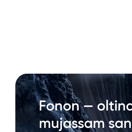
RU
ENG
UZ
Fonon — oltin
mujassam san’