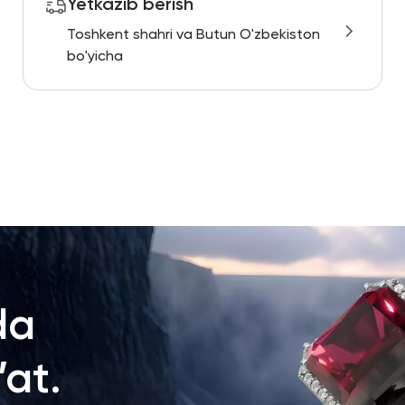
Yetkazib berish
Toshkent shahri va Butun O'zbekiston
bo'yicha
da
at.