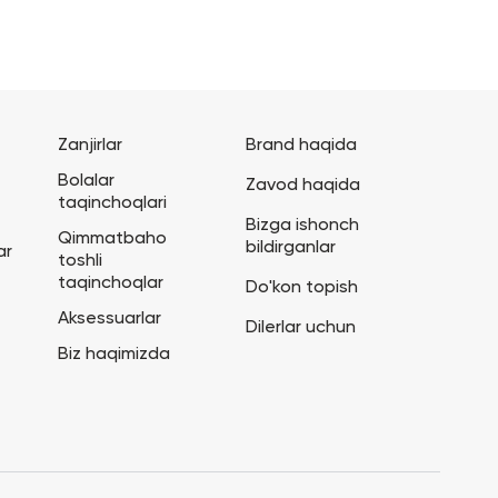
Zanjirlar
Brand haqida
Bolalar
Zavod haqida
taqinchoqlari
Bizga ishonch
Qimmatbaho
bildirganlar
ar
toshli
taqinchoqlar
Do'kon topish
Aksessuarlar
Dilerlar uchun
Biz haqimizda