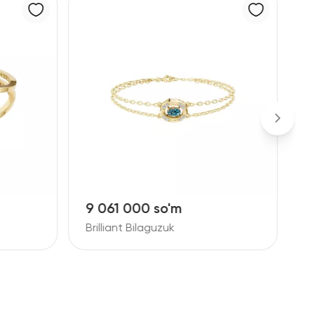
9 061 000 so'm
1
Brilliant Bilaguzuk
B