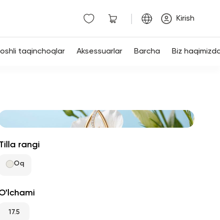
|
Kirish
shli taqinchoqlar
Aksessuarlar
Barcha
Biz haqimizd
Tilla rangi
Oq
O'lchami
17.5