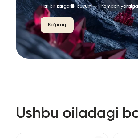
Har bir zargarlik buyumi — ilhomdan yaralg
Ko'proq
Ushbu oiladagi b