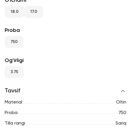
O'lchami
RU
ENG
UZ
18.0
17.0
Proba
750
Og'irligi
3.75
Tavsif
Material
Oltin
Proba
750
Tilla rangi
Sariq