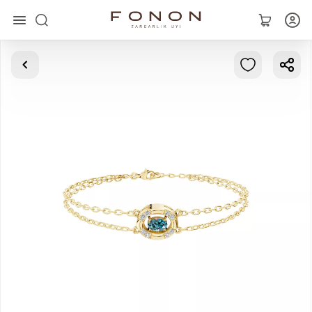
Asosiy
Kolleksiyalar
Uzuklar
Ziraklar
Bilaguzuklar
Kulonlar
Zanjirlar