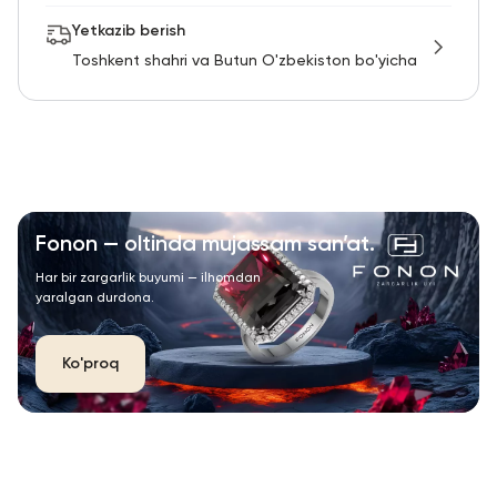
Yetkazib berish
Toshkent shahri va Butun O'zbekiston bo'yicha
Fonon — oltinda mujassam san’at.
Har bir zargarlik buyumi — ilhomdan
yaralgan durdona.
Ko'proq