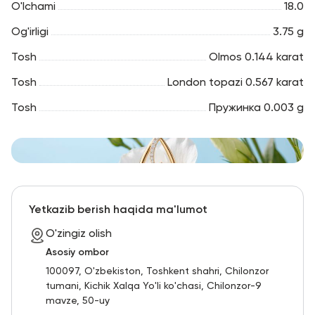
O'lchami
18.0
Og'irligi
3.75 g
Tosh
Olmos 0.144 karat
Tosh
London topazi 0.567 karat
Tosh
Пружинка 0.003 g
Yetkazib berish haqida ma'lumot
O'zingiz olish
Asosiy ombor
100097, O'zbekiston, Toshkent shahri, Chilonzor
tumani, Kichik Xalqa Yo'li ko'chasi, Chilonzor-9
mavze, 50-uy