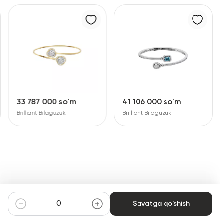
33 787 000 so'm
41 106 000 so'm
Brilliant Bilaguzuk
Brilliant Bilaguzuk
Savatga qo'shish