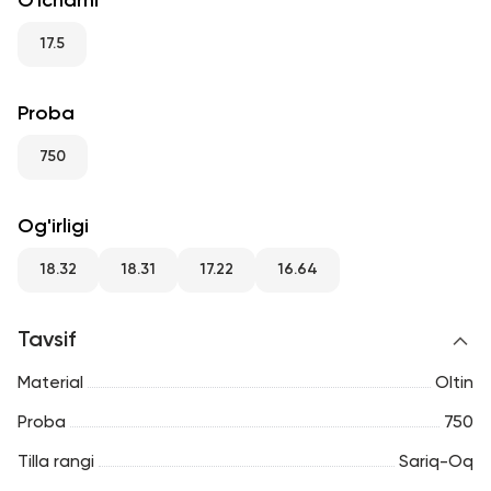
O'lchami
RU
ENG
UZ
17.5
Proba
750
Og'irligi
18.32
18.31
17.22
16.64
Tavsif
Material
Oltin
Proba
750
Tilla rangi
Sariq-Oq