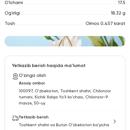
O'lchami
17.5
Og'irligi
18.32 g
Tosh
Olmos 0.457 karat
Yetkazib berish haqida ma'lumot
O'zingiz olish
Asosiy ombor
100097, O'zbekiston, Toshkent shahri, Chilonzor
tumani, Kichik Xalqa Yo'li ko'chasi, Chilonzor-9
mavze, 50-uy
Yetkazib berish
Toshkent shahri va Butun O'zbekiston bo'yicha