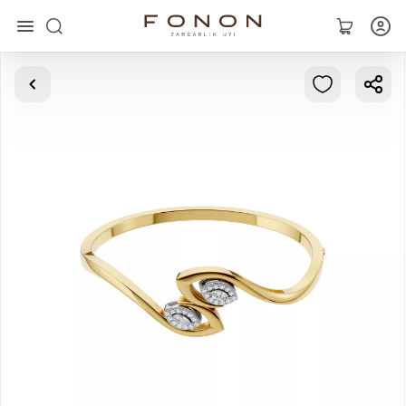
Asosiy
Kolleksiyalar
Uzuklar
Ziraklar
Bilaguzuklar
Kulonlar
Zanjirlar