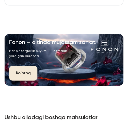
Fonon — oltinda mujassam san’at.
Har bir zargarlik buyumi — ilhomdan
yaralgan durdona.
Ko'proq
Ushbu oiladagi boshqa mahsulotlar