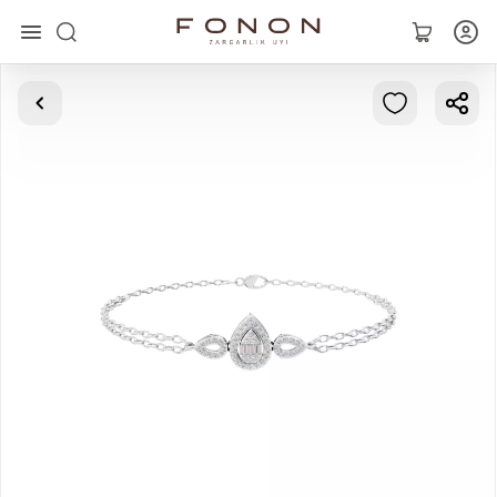
Asosiy
Kolleksiyalar
Uzuklar
Ziraklar
Bilaguzuklar
Kulonlar
Zanjirlar