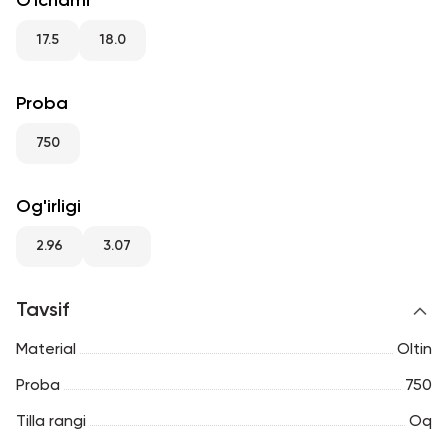
O'lchami
RU
ENG
UZ
17.5
18.0
Proba
750
Og'irligi
2.96
3.07
Tavsif
Material
Oltin
Proba
750
Tilla rangi
Oq