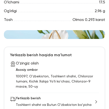
O'lchami
17.5
Og'irligi
2.96 g
Tosh
Olmos 0.293 karat
Yetkazib berish haqida ma'lumot
O'zingiz olish
Asosiy ombor
100097, O'zbekiston, Toshkent shahri, Chilonzor
tumani, Kichik Xalqa Yo'li ko'chasi, Chilonzor-9
mavze, 50-uy
Yetkazib berish
Toshkent shahri va Butun O'zbekiston bo'yicha