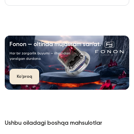
Fonon — oltinda mujassam san’at.
Har bir zargarlik buyumi — ilhomdan
yaralgan durdona.
Ko'proq
Ushbu oiladagi boshqa mahsulotlar