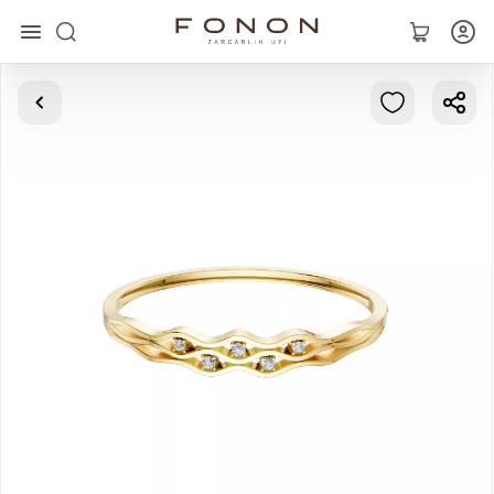
Asosiy
Kolleksiyalar
Uzuklar
Ziraklar
Bilaguzuklar
Kulonlar
Zanjirlar