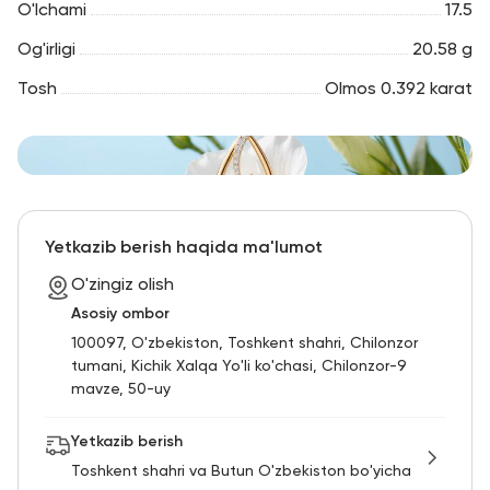
O'lchami
17.5
Og'irligi
20.58 g
Tosh
Olmos 0.392 karat
Yetkazib berish haqida ma'lumot
O'zingiz olish
Asosiy ombor
100097, O'zbekiston, Toshkent shahri, Chilonzor
tumani, Kichik Xalqa Yo'li ko'chasi, Chilonzor-9
mavze, 50-uy
Yetkazib berish
Toshkent shahri va Butun O'zbekiston bo'yicha