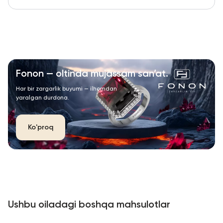
Fonon — oltinda mujassam san’at.
Har bir zargarlik buyumi — ilhomdan
yaralgan durdona.
Ko'proq
Ushbu oiladagi boshqa mahsulotlar