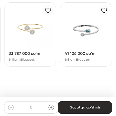
33 787 000 so'm
41 106 000 so'm
Brilliant Bilaguzuk
Brilliant Bilaguzuk
Savatga qo'shish