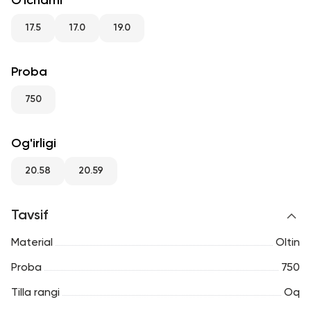
O'lchami
RU
ENG
UZ
17.5
17.0
19.0
Proba
750
Og'irligi
20.58
20.59
Tavsif
Material
Oltin
Proba
750
Tilla rangi
Oq