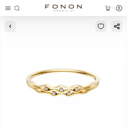
Главная
Коллекции
Кольца
Серьги
Браслеты
Кулоны
Цепочки