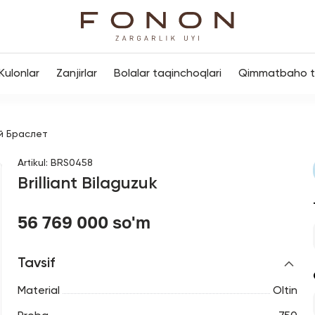
Kulonlar
Zanjirlar
Bolalar taqinchoqlari
Qimmatbaho to
й Браслет
Artikul
:
BRS0458
Brilliant Bilaguzuk
56 769 000 so'm
Tavsif
Material
Oltin