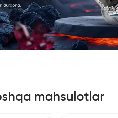
an durdona.
oshqa mahsulotlar