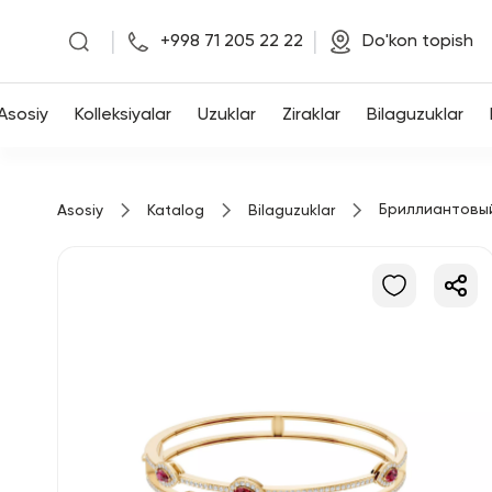
|
|
+998 71 205 22 22
Do'kon topish
Asosiy
Asosiy
Kolleksiyalar
Uzuklar
Ziraklar
Bilaguzuklar
Kolleksiyalar
Бриллиантовы
Asosiy
Katalog
Bilaguzuklar
Uzuklar
Ziraklar
Bilaguzuklar
Kulonlar
Zanjirlar