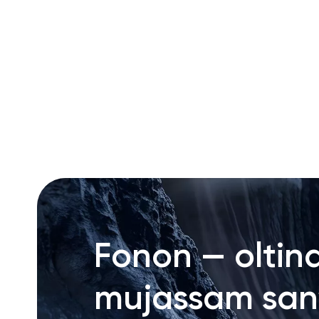
RU
ENG
UZ
Fonon — oltin
mujassam san’