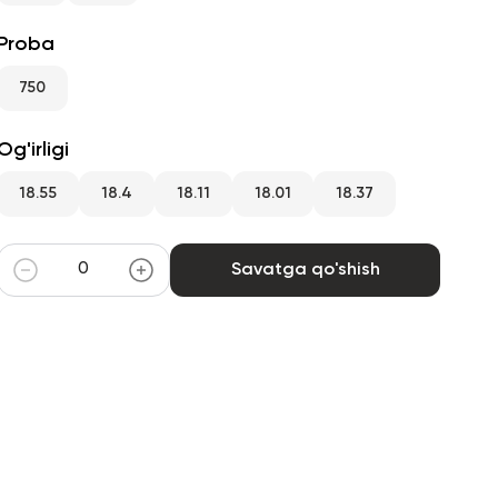
Proba
750
Og'irligi
18.55
18.4
18.11
18.01
18.37
Savatga qo'shish