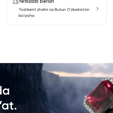
Yetkazib berish
Toshkent shahri va Butun O'zbekiston
bo'yicha
da
at.