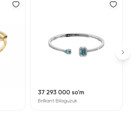
9 061 000 so'm
1
Brilliant Bilaguzuk
B