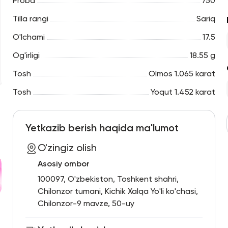
Proba
750
Tilla rangi
Sariq
O'lchami
17.5
Og'irligi
18.55 g
Tosh
Olmos 1.065 karat
Tosh
Yoqut 1.452 karat
Yetkazib berish haqida ma'lumot
O'zingiz olish
Asosiy ombor
100097, O'zbekiston, Toshkent shahri,
Chilonzor tumani, Kichik Xalqa Yo'li ko'chasi,
Chilonzor-9 mavze, 50-uy