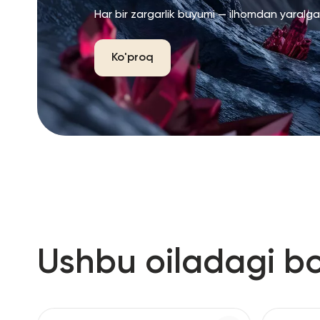
Har bir zargarlik buyumi — ilhomdan yaralg
Ko'proq
Ushbu oiladagi b