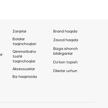
Zanjirlar
Brand haqida
Bolalar
Zavod haqida
taqinchoqlari
Bizga ishonch
Qimmatbaho
bildirganlar
ar
toshli
taqinchoqlar
Do'kon topish
Aksessuarlar
Dilerlar uchun
Biz haqimizda