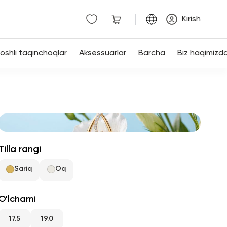
|
Kirish
shli taqinchoqlar
Aksessuarlar
Barcha
Biz haqimizd
Tilla rangi
Sariq
Oq
O'lchami
17.5
19.0