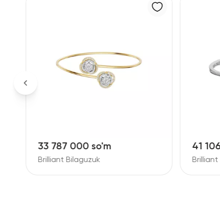
41 106 000 so'm
49 90
Brilliant Bilaguzuk
Brillian