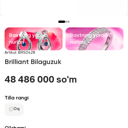
Bolalar taqinchoqlari
Qimmatbaho toshli taqinchoqlar
Aksessuarlar
Baxtning yorqin
Baxtning yorqin
nurlari
nurlari
Barcha
Artikul
:
BRS0428
Brilliant Bilaguzuk
Biz haqimizda
48 486 000 so'm
Do'kon topish
Sevimli
Tilla rangi
Oq
+998 71 205 22 22