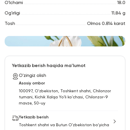
O'lchami
18.0
Og'irligi
11.84 g
Tosh
Olmos 0.814 karat
Yetkazib berish haqida ma'lumot
O'zingiz olish
Asosiy ombor
100097, O'zbekiston, Toshkent shahri, Chilonzor
tumani, Kichik Xalqa Yo'li ko'chasi, Chilonzor-9
mavze, 50-uy
Yetkazib berish
Toshkent shahri va Butun O'zbekiston bo'yicha