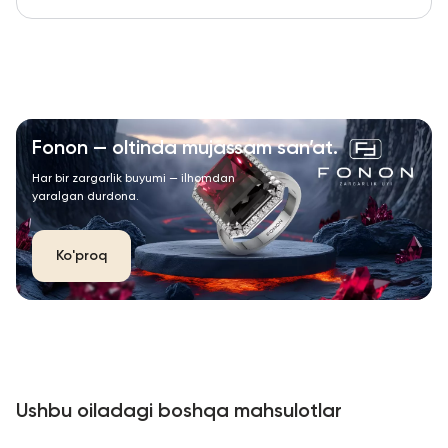
Fonon — oltinda mujassam san’at.
Har bir zargarlik buyumi — ilhomdan
yaralgan durdona.
Ko'proq
Ushbu oiladagi boshqa mahsulotlar