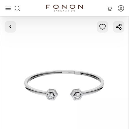
Asosiy
Kolleksiyalar
Uzuklar
Ziraklar
Bilaguzuklar
Kulonlar
Zanjirlar