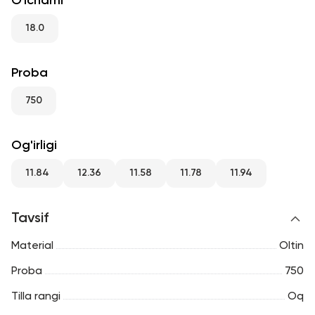
O'lchami
RU
ENG
UZ
18.0
Proba
750
Og'irligi
11.84
12.36
11.58
11.78
11.94
Tavsif
Material
Oltin
Proba
750
Tilla rangi
Oq